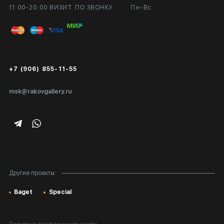
11:00-20:00 ВИЗИТ ПО ЗВОНКУ
Пн-Вс
Вход в кабинет художника
Оплата и доставка
Публичная оферта
Сертификаты подлинности
+7 (906) 855-11-55
Экспертиза/Вывоз за границу
msk@rakovgallery.ru
Подарочные сертификаты
Корпоративным клиентам
Карта сайта
Другие проекты:
Baget
Special