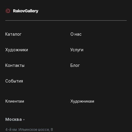
Каталог
О нас
Художники
Услуги
Контакты
Блог
События
Клиентам
Художникам
Москва
Сотрудничество
Личный кабинет
4-й км. Ильинское шоссе, 8
Выставка в галерее
Вопросы и ответы