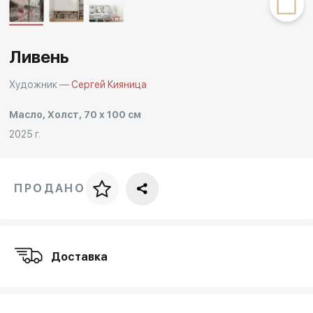
Другие проекты
Rakov
Rakov
special
baget
Ливень
Художник —
Сергей Кияница
Масло, Холст, 70 x 100 см
2025 г.
ПРОДАНО
Цена за багет
art. NA003.1.099
Доставка