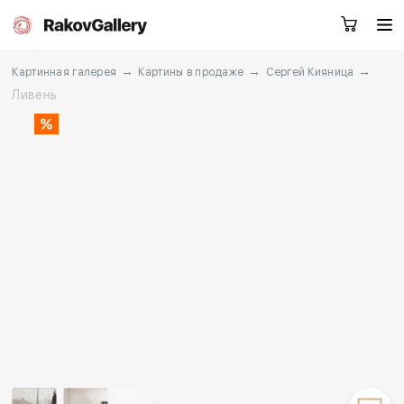
→
→
→
Картинная галерея
Картины в продаже
Сергей Кияница
Ливень
Москва
Заказать звонок
RU
EN
CN
Каталог
Художники
О нас
Услуги
События
Контакты