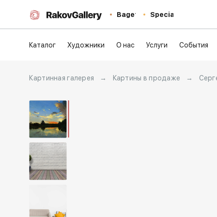
Baget
Special
Каталог
Художники
О нас
Услуги
События
Картинная галерея
→
Картины в продаже
→
Серг