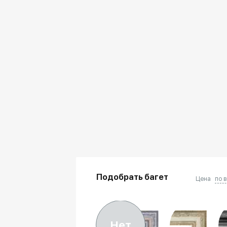
Подобрать багет
Цена
по 
Нет