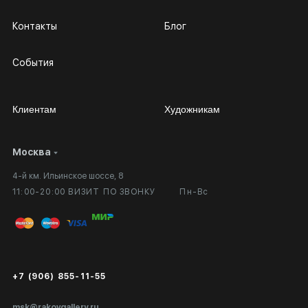
Контакты
Блог
События
Клиентам
Художникам
Москва
Сотрудничество
Личный кабинет
4-й км. Ильинское шоссе, 8
Выставка в галерее
Вопросы и ответы
11:00-20:00 ВИЗИТ ПО ЗВОНКУ
Пн-Вс
Вход в кабинет художника
Оплата и доставка
Публичная оферта
Сертификаты подлинности
+7 (906) 855-11-55
Экспертиза/Вывоз за границу
msk@rakovgallery.ru