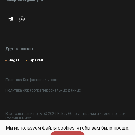
Подарочные сертификаты
Корпоративным клиентам
Карта сайта
Другие проекты:
Baget
Special
Политика Конфденциальности
Политика обработки персональных данных
Все права защищены. © 2026 Rakov Gallery
- продажа картин по всей
России и миру
Мы используем файлы cookies, чтобы вам было проще.
Разработка:
k[u]b