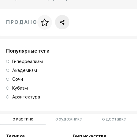
ПРОДАНО
Цена за багет
art. NA003.1.099
Популярные теги
Гиперреализм
Академизм
Сочи
Кубизм
Архитектура
о картине
о художнике
о доставке
Техника
Вид искусства