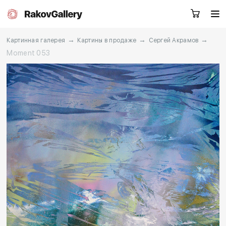
→
→
→
Картинная галерея
Картины в продаже
Сергей Акрамов
Moment 053
Москва
Заказать звонок
RU
EN
CN
Каталог
Художники
О нас
Услуги
События
Контакты