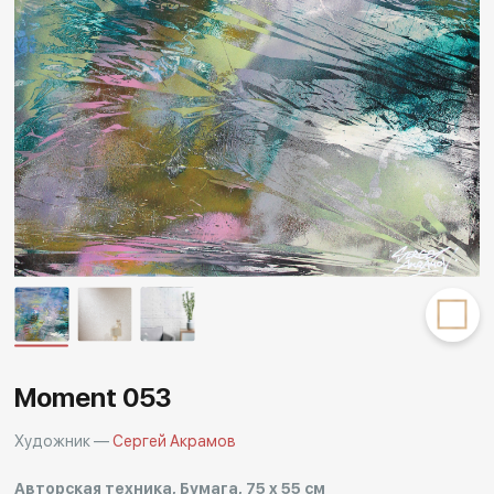
Другие проекты
Rakov
Rakov
special
baget
Moment 053
Художник —
Сергей Акрамов
Авторская техника, Бумага, 75 x 55 см