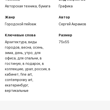
Авторская техника,
бумага
Графика
Жанр
Автор
Городской пейзаж
Сергей Акрамов
Ключевые слова
Размер
Архитектура
виды
75x55
городов
весна
осень
зима
день
утро
для
офиса
для спальни
в
гостиную
в подарок
в
коллекцию
урал
россия
в
кабинет
fine art
contemporary art
Избранные выставки:
екатеринбург
вертикальные