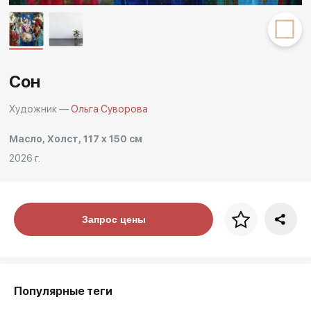
Другие проекты
Rakov
Rakov
special
baget
Сон
Художник —
Ольга Суворова
Масло, Холст, 117 x 150 см
2026 г.
Цена за багет
Запрос цены
art. NA003.1.099
Популярные теги