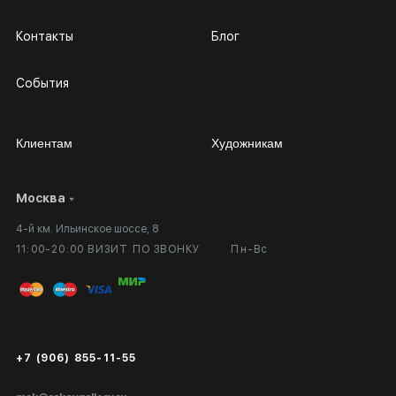
Контакты
Блог
События
Клиентам
Художникам
Москва
Сотрудничество
Личный кабинет
4-й км. Ильинское шоссе, 8
Выставка в галерее
Вопросы и ответы
11:00-20:00 ВИЗИТ ПО ЗВОНКУ
Пн-Вс
Вход в кабинет художника
Оплата и доставка
Публичная оферта
Сертификаты подлинности
+7 (906) 855-11-55
Экспертиза/Вывоз за границу