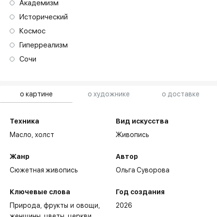
Академизм
Исторический
Космос
Гиперреализм
Сочи
о картине
о художнике
о доставке
Техника
Вид искусства
Масло,
холст
Живопись
Жанр
Автор
Сюжетная живопись
Ольга Суворова
Ключевые слова
Год создания
Природа
фрукты и овощи
2026
женщины
цветы
церкви,