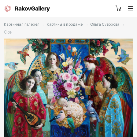
→
→
→
Картинная галерея
Картины в продаже
Ольга Суворова
Сон
Москва
Заказать звонок
RU
EN
CN
Каталог
Художники
О нас
Услуги
События
Контакты