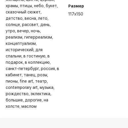
храмы
птицы
небо
букет
Размер
сказочный сюжет
117x150
детство
весна
лето
солнце
рассвет
день
утро
вечер
ночь
реализм
гиперреализм
концептуализм
исторический
для
спальни
в гостиную
в
подарок
в коллекцию
санкт-петербург
россия
в
кабинет
танец
розы
пионы
fine art
театр
contemporary art
музыка
рождество
эклектика
большие
дорогие
на
холсте
маслом