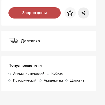
Цена за багет
Запрос цены
art. NA003.1.099
Доставка
Популярные теги
Анималистический
Кубизм
Исторический
Академизм
Дорогие