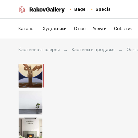
Baget
Special
Каталог
Художники
О нас
Услуги
События
Картинная галерея
→
Картины в продаже
→
Ольг