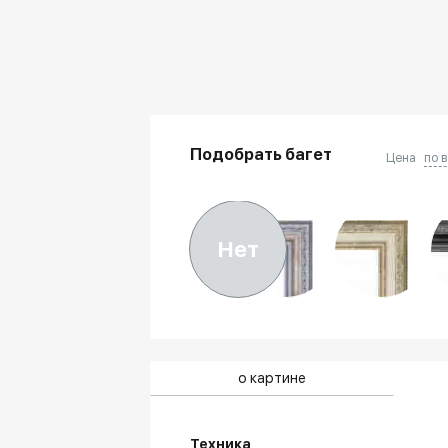
Подобрать багет
Цена
по 
Нет
о картине
Техника