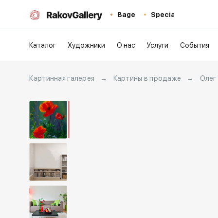
Baget
Special
Каталог
Художники
О нас
Услуги
События
Картинная галерея
→
Картины в продаже
→
Олег