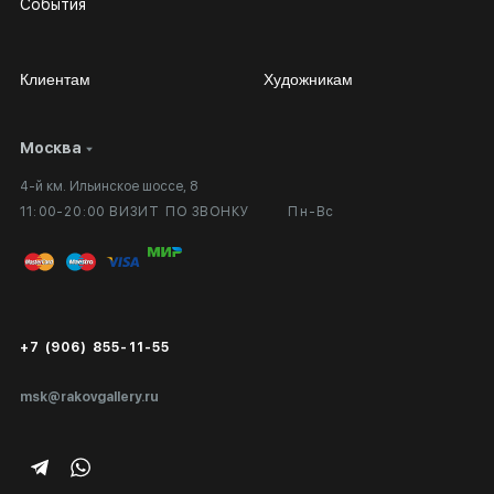
События
Клиентам
Художникам
Москва
Сотрудничество
Личный кабинет
4-й км. Ильинское шоссе, 8
Выставка в галерее
Вопросы и ответы
11:00-20:00 ВИЗИТ ПО ЗВОНКУ
Пн-Вс
Вход в кабинет художника
Оплата и доставка
Публичная оферта
Сертификаты подлинности
+7 (906) 855-11-55
Экспертиза/Вывоз за границу
msk@rakovgallery.ru
Подарочные сертификаты
Корпоративным клиентам
Карта сайта