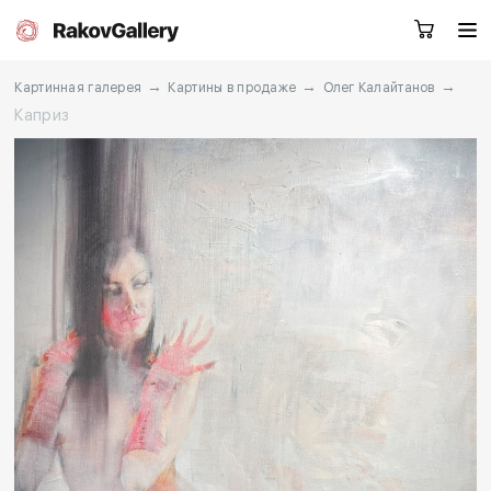
→
→
→
Картинная галерея
Картины в продаже
Олег Калайтанов
Каприз
Москва
Заказать звонок
RU
EN
CN
Каталог
Художники
О нас
Услуги
События
Контакты