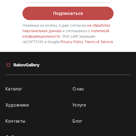
Подписаться
Нажимая на кнопку, я даю согласие
на обработку
персональных данных
и соглашаюсь с
политикой
конфиденциальности.
Этот сайт защищен
reCAPTCHA и Google
Privacy Policy
Terms of Service
Каталог
О нас
Художники
Услуги
Контакты
Блог