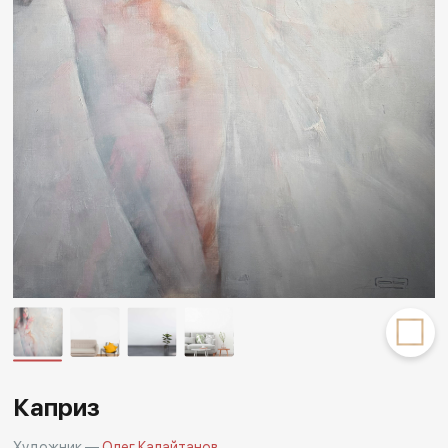
Другие проекты
Rakov
Rakov
special
baget
Каприз
Художник —
Олег Калайтанов