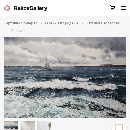
→
→
Картинная галерея
Картины в продаже
Наталья Нестерова
→
Стихия
Москва
Заказать звонок
RU
EN
CN
Каталог
Художники
О нас
Услуги
События
Контакты