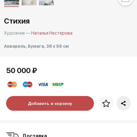
Другие проекты
Rakov
Rakov
Стихия
special
baget
Художник —
Наталья Нестерова
Акварель, Бумага, 38 x 56 см
50 000 ₽
Цена за багет
Добавить в корзину
art. NA003.1.099
Доставка