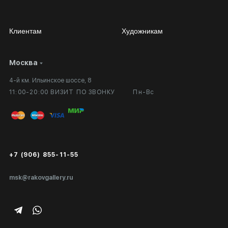
Клиентам
Художникам
Москва
Сотрудничество
Личный кабинет
4-й км. Ильинское шоссе, 8
Выставка в галерее
Вопросы и ответы
11:00-20:00 ВИЗИТ ПО ЗВОНКУ
Пн-Вс
Вход в кабинет художника
Оплата и доставка
Публичная оферта
Сертификаты подлинности
+7 (906) 855-11-55
Экспертиза/Вывоз за границу
msk@rakovgallery.ru
Подарочные сертификаты
Корпоративным клиентам
Карта сайта