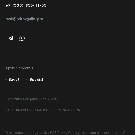
+7 (906) 855-11-55
Экспертиза/Вывоз за границу
msk@rakovgallery.ru
Подарочные сертификаты
Корпоративным клиентам
Карта сайта
Другие проекты:
Baget
Special
Политика Конфденциальности
Политика обработки персональных данных
Все права защищены. © 2026 Rakov Gallery
- продажа картин по всей