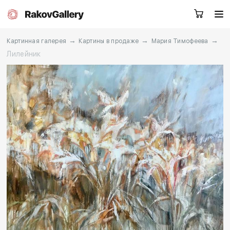
→
→
→
Картинная галерея
Картины в продаже
Мария Тимофеева
Лилейник
Москва
Заказать звонок
RU
EN
CN
Каталог
Художники
О нас
Услуги
События
Контакты