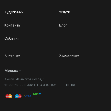
Художники
Услуги
Контакты
Блог
События
Клиентам
Художникам
Москва
Сотрудничество
Личный кабинет
4-й км. Ильинское шоссе, 8
Выставка в галерее
Вопросы и ответы
11:00-20:00 ВИЗИТ ПО ЗВОНКУ
Пн-Вс
Вход в кабинет художника
Оплата и доставка
Публичная оферта
Сертификаты подлинности