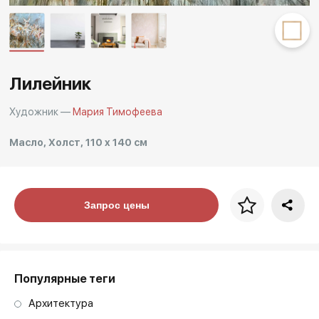
Другие проекты
Rakov
Rakov
special
baget
Лилейник
Художник —
Мария Тимофеева
Масло, Холст, 110 x 140 см
Цена за багет
Запрос цены
art. NA003.1.099
Популярные теги
Архитектура