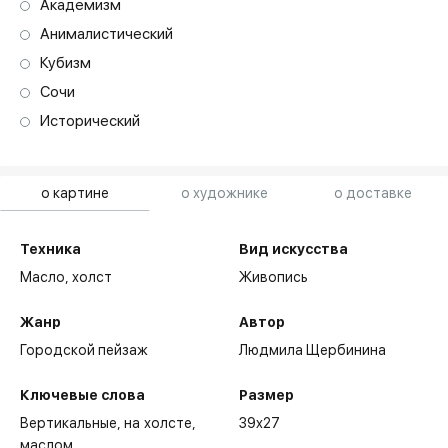
Академизм
Анималистический
Кубизм
Сочи
Исторический
о картине
о художнике
о доставке
Техника
Вид искусства
Масло,
холст
Живопись
Жанр
Автор
Городской пейзаж
Людмила Щербинина
Ключевые слова
Размер
Вертикальные
на холсте
39x27
маслом