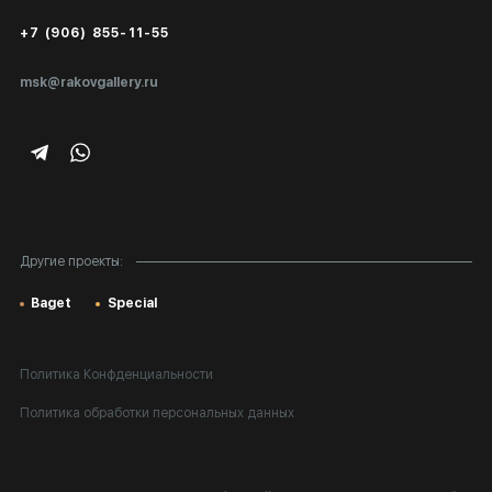
Сертификаты подлинности
+7 (906) 855-11-55
Экспертиза/Вывоз за границу
msk@rakovgallery.ru
Подарочные сертификаты
Корпоративным клиентам
Карта сайта
Другие проекты:
Baget
Special
Политика Конфденциальности
Политика обработки персональных данных