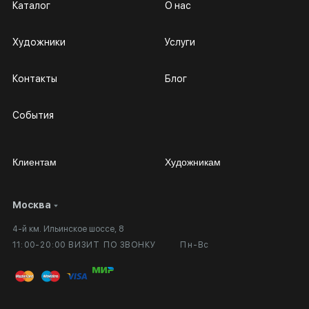
Каталог
О нас
Художники
Услуги
Контакты
Блог
События
Клиентам
Художникам
Москва
Сотрудничество
Личный кабинет
4-й км. Ильинское шоссе, 8
Выставка в галерее
Вопросы и ответы
11:00-20:00 ВИЗИТ ПО ЗВОНКУ
Пн-Вс
Вход в кабинет художника
Оплата и доставка
Публичная оферта