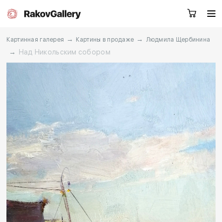
→
→
Картинная галерея
Картины в продаже
Людмила Щербинина
→
Над Никольским собором
Москва
Заказать звонок
RU
EN
CN
Каталог
Художники
О нас
Услуги
События
Контакты