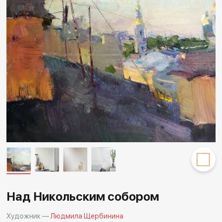
Другие проекты
Rakov
Rakov
special
baget
Над Никольским собором
Художник —
Людмила Щербинина