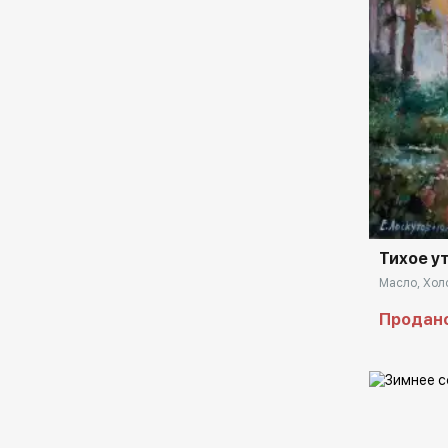
Домен:
Тихое ут
Масло, Холс
Продан