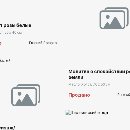
rakovgallery.ru
т розы белые
т, 50 x 40 см
Домен:
rakovga
о
Евгений Лоскутов
Молитва о спокойствии 
земли
Масло, Холст, 70 x 50 см
Продано
Евгени
rakovgallery.ru
ейзаж/