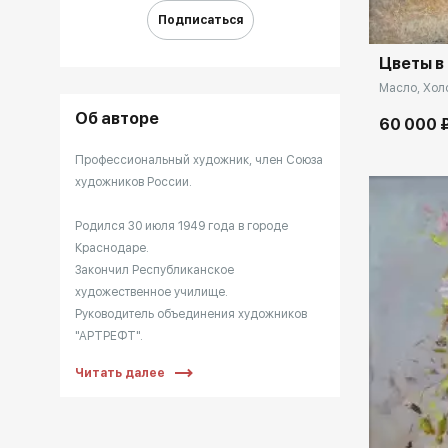
Подписаться
Цветы в
Масло, Холс
Об авторе
60 000 
Профессиональный художник, член Союза
художников России.
Родился 30 июля 1949 года в городе
Краснодаре.
Закончил Республиканское
художественное училище.
Руководитель объединения художников
"АРТРЕФТ".
Участник городских, межрегиональных и
Читать далее
международных выставок.
Принимал участие в выставке
"Современная пейзажная живопись" в
проекте Министерства культуры России в