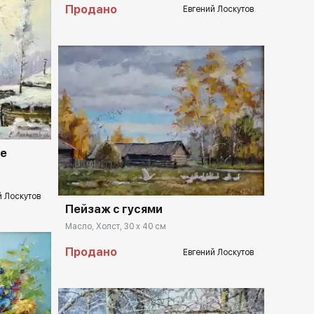
Продано
Евгений Лоскутов
llery.ru
Домен:
rakovgallery.ru
ше
й Лоскутов
Пейзаж с гусями
Масло, Холст, 30 x 40 см
Продано
Евгений Лоскутов