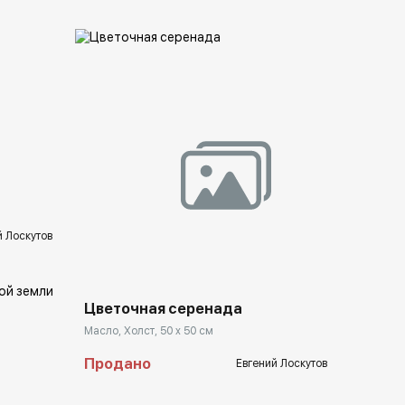
llery.ru
Домен:
rakovgallery.ru
й Лоскутов
Цветочная серенада
Масло, Холст, 50 x 50 см
Продано
Евгений Лоскутов