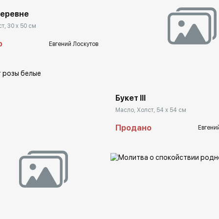
деревне
т, 30 x 50 см
о
Евгений Лоскутов
Домен:
rakovga
Букет III
Масло, Холст, 54 x 54 см
Продано
Евгени