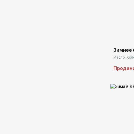
Домен:
Зимнее 
Масло, Холс
Продан
Домен: