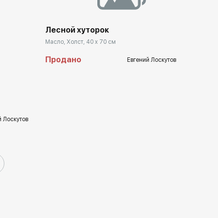
Лесной хуторок
Масло, Холст, 40 x 70 см
llery.ru
Продано
Евгений Лоскутов
й Лоскутов