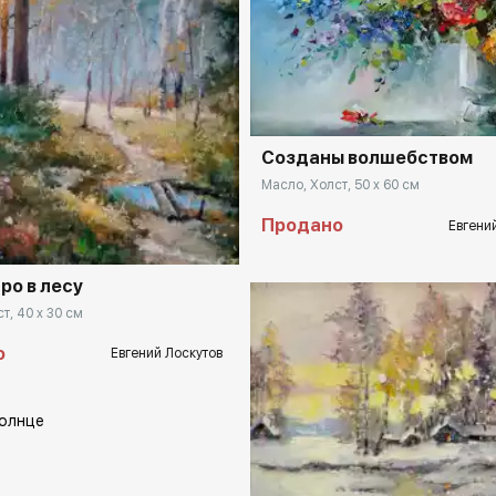
Домен:
rakovga
Созданы волшебством
Масло, Холст, 50 x 60 см
rakovgallery.ru
Продано
Евгени
ро в лесу
т, 40 x 30 см
о
Евгений Лоскутов