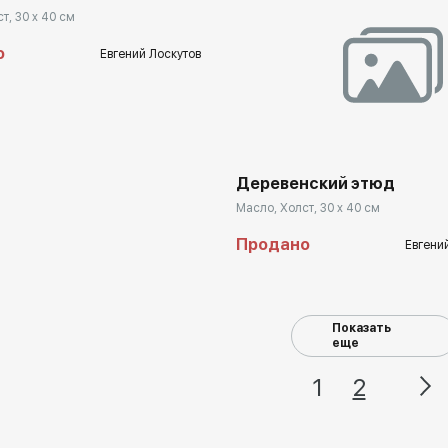
т, 30 x 40 см
о
Евгений Лоскутов
Домен:
rakovga
Деревенский этюд
Масло, Холст, 30 x 40 см
Продано
Евгени
Показать
еще
1
2