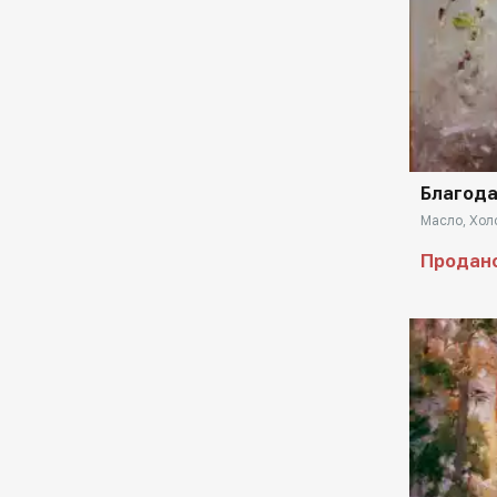
государственном художественном музее-
заповеднике И. Левитана.
Обладатель золотой медали в номинации
Домен:
"Импрессионизм" Нью-Йорк, 2012.
Участник 2-ой Международной Уральской
академии искусств.
Благода
Участник более 100 художественных
выставок. Награжден Министерством
Масло, Холс
культуры Свердловской области за успехи
Продан
в изобразительном искусстве.
Картины находятся в частных коллекциях
России, Европы, Америки и Китая.