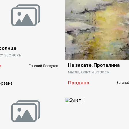
rakovgallery.ru
Домен:
rakovga
солнце
т, 30 x 40 см
На закате. Проталина
о
Евгений Лоскутов
Масло, Холст, 40 x 30 см
Продано
Евгени
rakovgallery.ru