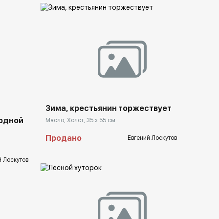
Домен:
rakovgallery.ru
llery.ru
Зима, крестьянин торжествует
родной
Масло, Холст, 35 x 55 см
Продано
Евгений Лоскутов
й Лоскутов
Домен:
rakovgallery.ru