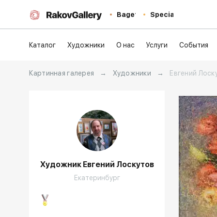
Baget
Special
Каталог
Художники
О нас
Услуги
События
Картинная галерея
→
Художники
→
Евгений Лоск
Художник Евгений Лоскутов
Екатеринбург
Домен: