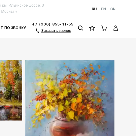
й км. Ильинское шоссе, 8
RU
EN
CN
Москва
+7 (906) 855-11-55
ЗИТ ПО ЗВОНКУ
Заказать звонок
llery.ru
Домен:
rakovgallery.ru