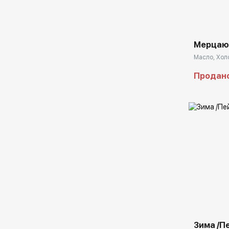
Домен:
Мерцаю
Масло, Холс
Продан
Домен:
Зима /П