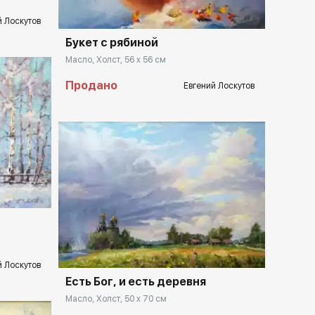
й Лоскутов
Букет с рябиной
Масло, Холст, 56 x 56 см
Продано
Евгений Лоскутов
llery.ru
Домен:
rakovgallery.ru
й Лоскутов
Есть Бог, и есть деревня
Масло, Холст, 50 x 70 см