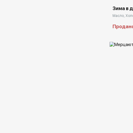
Зима в 
Масло, Холс
Продан