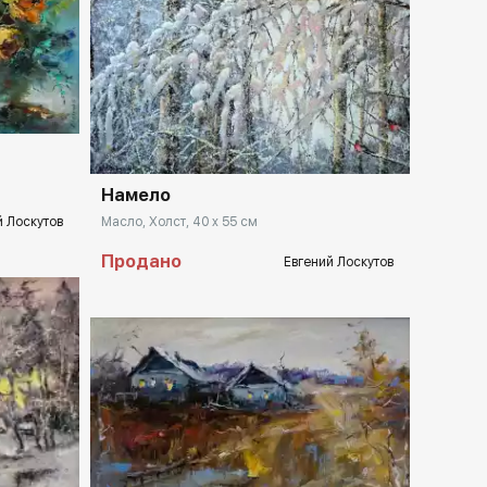
llery.ru
Домен:
rakovgallery.ru
Намело
й Лоскутов
Масло, Холст, 40 x 55 см
Продано
Евгений Лоскутов
Домен:
rakovgallery.ru