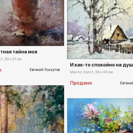
rakovgallery.ru
Домен:
rakovga
тная тайна моя
т, 30 x 21 см
И как-то спокойно на ду
о
Евгений Лоскутов
Масло, Холст, 30 x 40 см
Продано
Евгени