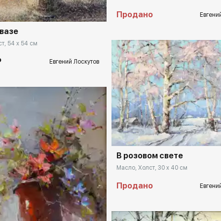
Продано
Евгени
 вазе
т, 54 x 54 см
₽
Евгений Лоскутов
Домен:
rakovga
В розовом свете
Масло, Холст, 30 x 40 см
Продано
Евгени