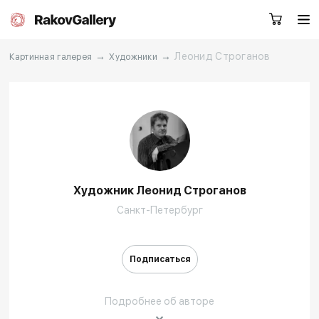
→
→
Леонид Строганов
Картинная галерея
Художники
Москва
Заказать звонок
RU
EN
CN
Художник Леонид Строганов
Каталог
Художники
Санкт-Петербург
О нас
Услуги
Подписаться
События
Контакты
Подробнее об авторе