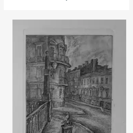
Другие проекты
Rakov
Rakov
special
baget
Об авторе
Леонид Валерьевич Строганов родился в 1979 году в Ленинграде.
В 1999 году окончил Санкт-Петербургское художественное
училище им. Н.К. Рериха по специальности «живопись», в 2002
году-Институт декоративно-прикладного искусства по
специальности «Графика». Член Союза Художников России с 2002
года. В 2006 году прошел стажировку в Институте «Тамаринд»
США.
Начиная с 1999 года, художник принимал участие в отечественных
и международных выставках, общим числом более 100. Провел
Читать далее
около 15 персональных выставок, среди которых наиболее
значимыми считает следующие:
2010 г. - выставка в Сахалинском художественном музее;