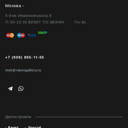
Москва
Сотрудничество
Личный кабинет
4-й км. Ильинское шоссе, 8
Выставка в галерее
Вопросы и ответы
11:00-20:00 ВИЗИТ ПО ЗВОНКУ
Пн-Вс
Вход в кабинет художника
Оплата и доставка
Публичная оферта
Сертификаты подлинности
+7 (906) 855-11-55
Экспертиза/Вывоз за границу
msk@rakovgallery.ru
Подарочные сертификаты
Корпоративным клиентам
Карта сайта
Другие проекты:
Baget
Special