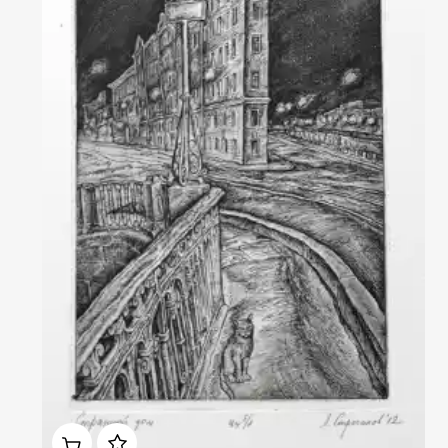
смотра-конкурса Московского Дома графики в 2008 г., биеннале
УРАЛГРАФО 2014 г., биеннале «Кубачинская башня» 2024 г.
Работы Леонида Строганова представлены в собраниях
библиотеки Государственного Эрмитажа и его филиала –
Эрмитаж-Выборг, Государственной публичной библиотеки им. М.Е.
Салтыкова-Щедрина, Всероссийского музея А.С. Пушкина,
Литературно-Мемориального музея Ф.М. Достоевского,
Сахалинского областного государственного музея,
Государственного музея республики Татарстан, Ямало-Ненецкого
окружного музейно-выставочного комплекса им. И.С.
Шемановского (Салехард), Чувашского государственного
художественного музея, Вологодской областной картинной
галерее, музеев изобразительных искусств Старого Оскола, Орла,
Екатеринбурга, Музея замка Мальборк (Польша), Музея графики
малых форм,( Сент-Никлаас, Бельгия), Института
«Тамаринд»(США), Музея печати в Шеньчжене( КНР), Музее
искусств города Фредериксхавн (Дания),Государственном музее
истории религии.
Домен:
rakovgallery.ru