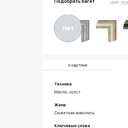
Подобрать багет
Цена
по 
Нет
о картине
Техника
Масло,
холст
Жанр
Сюжетная живопись
Ключевые слова