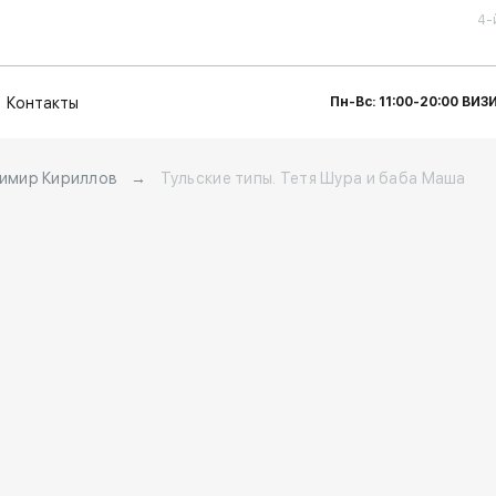
4-
Контакты
Пн-Вс: 11:00-20:00 ВИ
имир Кириллов
→
Тульские типы. Тетя Шура и баба Маша