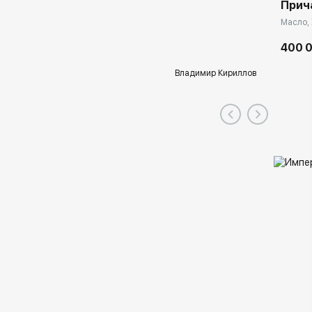
Прич
Масло, 
400 
Владимир Кириллов