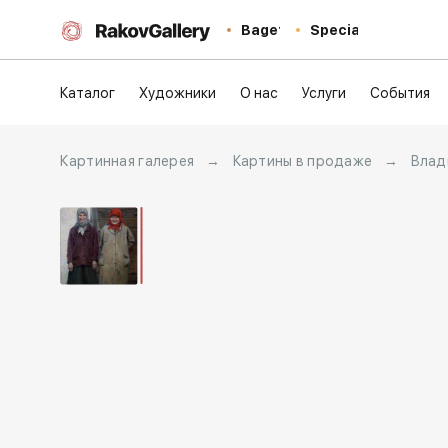
Baget
Special
Каталог
Художники
О нас
Услуги
События
Картинная галерея
→
Картины в продаже
→
Влад