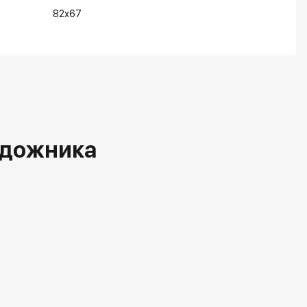
82x67
удожника