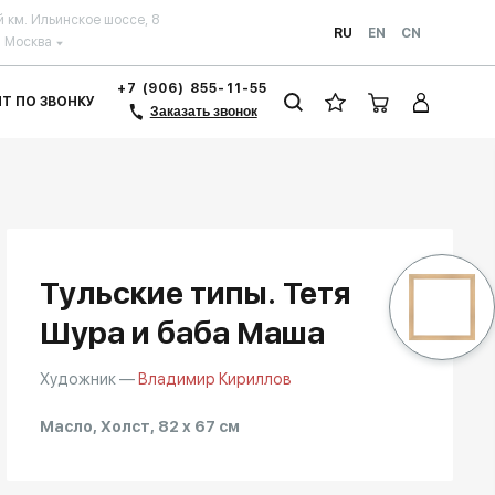
й км. Ильинское шоссе, 8
RU
EN
CN
Москва
+7 (906) 855-11-55
ЗИТ ПО ЗВОНКУ
Заказать звонок
Тульские типы. Тетя
Шура и баба Маша
Художник —
Владимир Кириллов
Масло, Холст, 82 x 67 см