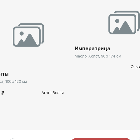
Императрица
Масло, Холст, 96 x 174 см
Ольг
нты
т, 100 x 120 см
 ₽
Агата Белая
Н