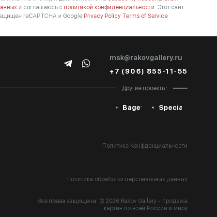
анных
и соглашаюсь с
политикой конфиденциальности.
Этот сайт
ащищен reCAPTCHA и Google
Privacy Policy
Terms of Service
msk@rakovgallery.ru
+7 (906) 855-11-55
Другие проекты:
Baget
Special
Политика Конфденциальности
Политика обработки персональных данных
Все права защищены. © 2026 Rakov Gallery
- продажа
картин по всей России и миру