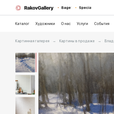
Baget
Special
Каталог
Художники
О нас
Услуги
События
Картинная галерея
→
Картины в продаже
→
Влад