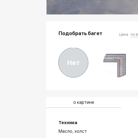
Подобрать багет
Цена
по 
Нет
о картине
Техника
Масло,
холст