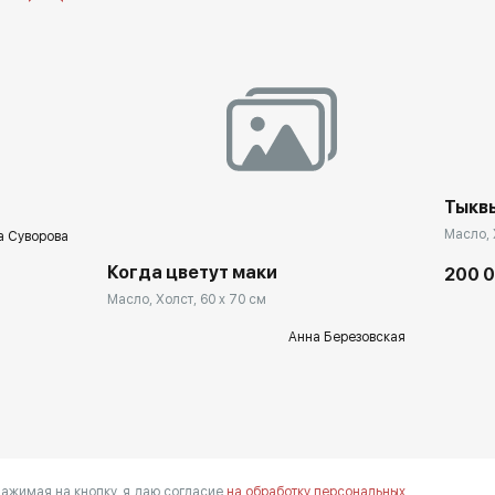
Тыкв
Масло, 
а Суворова
Когда цветут маки
200 
Масло, Холст, 60 x 70 см
Анна Березовская
ажимая на кнопку, я даю согласие
на обработку персональных