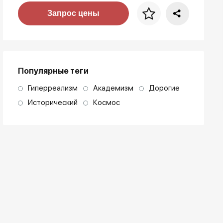
Цена за багет
Запрос цены
art. NA003.1.099
Популярные теги
Гиперреализм
Академизм
Дорогие
Исторический
Космос