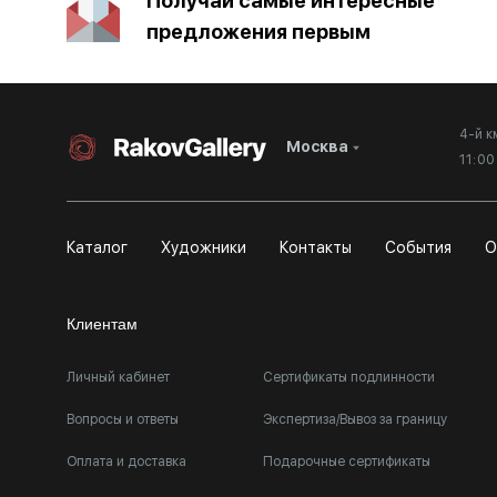
Получай самые интересные
предложения первым
4-й к
Москва
11:0
Каталог
Художники
Контакты
События
О
Клиентам
Личный кабинет
Сертификаты подлинности
Вопросы и ответы
Экспертиза/Вывоз за границу
Оплата и доставка
Подарочные сертификаты