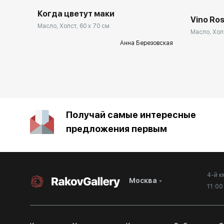
Когда цветут маки
Vino Ro
Масло, Холст, 60 x 70 см
Масло, Холс
Анна Березовская
Получай самые интересные
предложения первым
4-й к
Москва
11:0