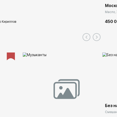
Моск
Масло, 
450 0
 Кириллов
Без 
Смешанн