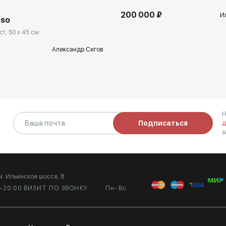
200 000 ₽
И
sso
т, 50 x 45 см
Александр Сигов
Н
Подписаться
д
з
м. Ильинское шоссе, 8
0-20:00 ВИЗИТ ПО ЗВОНКУ
Пн-Вс