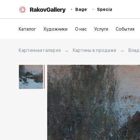
Baget
Special
Каталог
Художники
О нас
Услуги
События
Картинная галерея
→
Картины в продаже
→
Влад