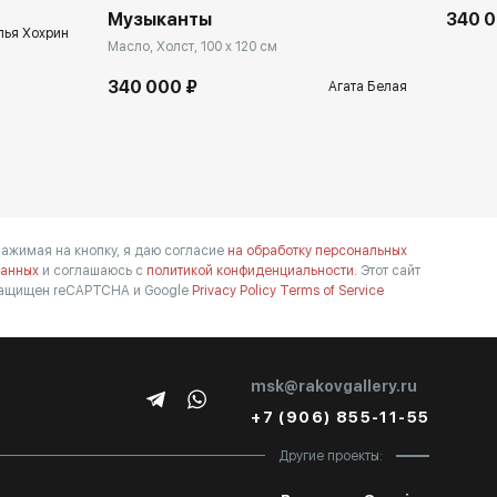
Музыканты
340 0
лья Хохрин
Масло, Холст, 100 x 120 см
340 000 ₽
Агата Белая
ажимая на кнопку, я даю согласие
на обработку персональных
анных
и соглашаюсь с
политикой конфиденциальности.
Этот сайт
ащищен reCAPTCHA и Google
Privacy Policy
Terms of Service
msk@rakovgallery.ru
+7 (906) 855-11-55
Другие проекты: