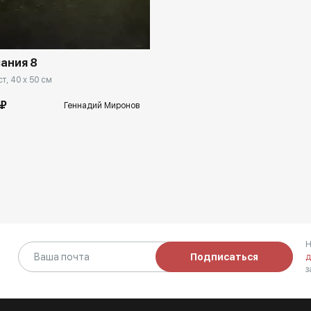
rakovgallery.ru
вания 8
т, 40 x 50 см
 ₽
Геннадий Миронов
Н
Подписаться
д
з