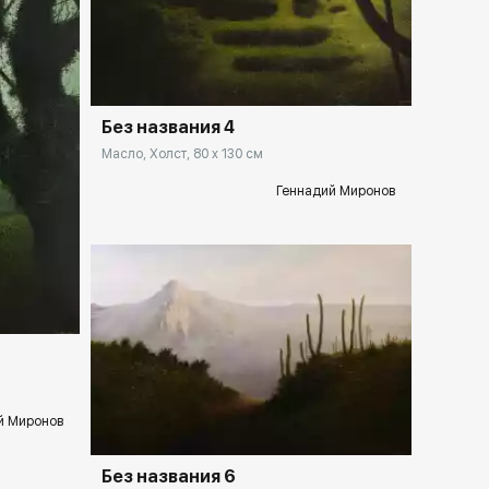
Домен:
rakovgallery.ru
Без названия 4
Масло, Холст, 80 x 130 см
Геннадий Миронов
llery.ru
Домен:
rakovgallery.ru
й Миронов
Без названия 6