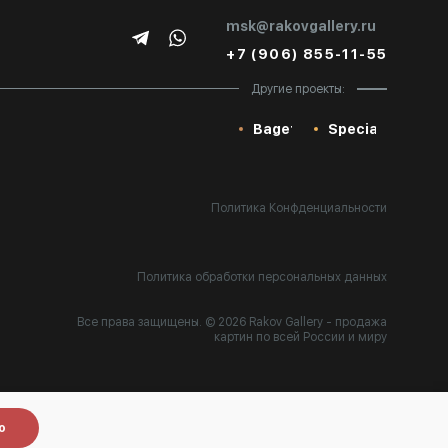
msk@rakovgallery.ru
+7 (906) 855-11-55
Другие проекты:
Baget
Special
Политика Конфденциальности
Политика обработки персональных данных
Все права защищены. © 2026 Rakov Gallery
- продажа
картин по всей России и миру
Разработка:
k[u]b
о