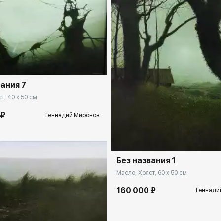
rakovgallery.ru
вания 7
т, 40 x 50 см
 ₽
Геннадий Миронов
Домен:
rakovga
Без названия 1
Масло, Холст, 60 x 50 см
160 000 ₽
Геннади