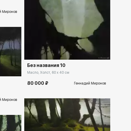
й Миронов
Домен:
rakovgallery.ru
llery.ru
Без названия 10
Масло, Холст, 60 x 40 см
80 000 ₽
Геннадий Миронов
й Миронов