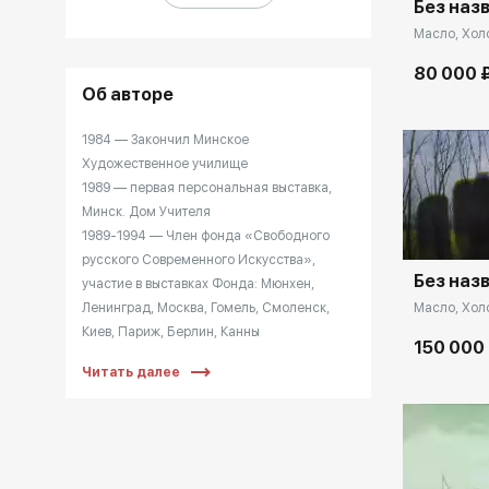
Без наз
Масло, Холс
80 000 
Об авторе
1984 — Закончил Минское
Художественное училище
Домен:
1989 — первая персональная выставка,
Минск. Дом Учителя
1989-1994 — Член фонда «Свободного
русского Современного Искусства»,
Без наз
участие в выставках Фонда: Мюнхен,
Масло, Холс
Ленинград, Москва, Гомель, Смоленск,
Киев, Париж, Берлин, Канны
150 000
1990-1997 — сотрудничество с галереей
Читать далее
«Bost-Art» Киев, персональные и
групповые выставки: Киев, Роттердам,
Брюссель, Вена, Симфероплоь, Нью-Иорк,
Донецк, Амстердам
1998 — Преподнесение белорусской