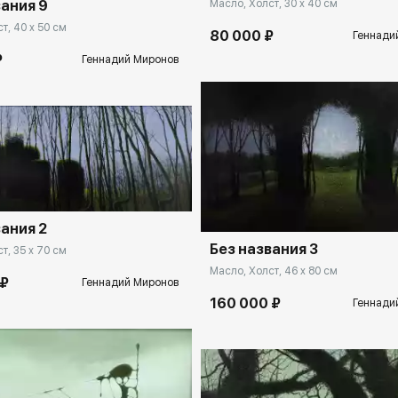
Масло, Холст, 30 x 40 см
вания 9
т, 40 x 50 см
80 000 ₽
Геннади
₽
Геннадий Миронов
rakovgallery.ru
Домен:
rakovga
вания 2
Без названия 3
т, 35 x 70 см
Масло, Холст, 46 x 80 см
 ₽
Геннадий Миронов
160 000 ₽
Геннади