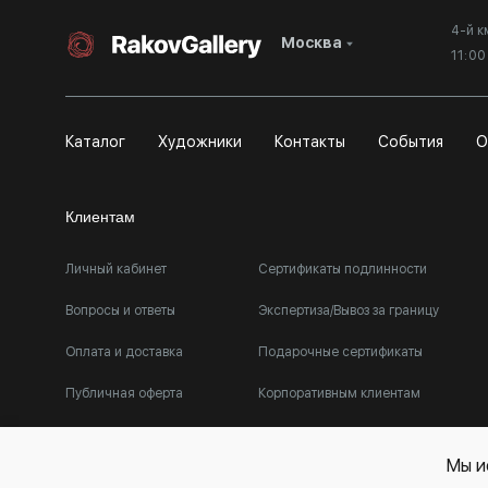
4-й к
Москва
11:0
Каталог
Художники
Контакты
События
О
Клиентам
Личный кабинет
Сертификаты подлинности
Вопросы и ответы
Экспертиза/Вывоз за границу
Оплата и доставка
Подарочные сертификаты
Публичная оферта
Корпоративным клиентам
Мы и