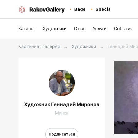
Baget
Special
Каталог
Художники
О нас
Услуги
События
Картинная галерея
→
Художники
→
Геннадий Ми
Художник Геннадий Миронов
Минск
Домен:
Подписаться