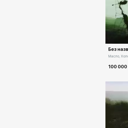
католической епархией в ДАР Папе
Римскому Иланну Павлу II работы
Г.Миронова
2008 — Чили-Беларусь, выставки:
Домен:
Саньтяго, Винья Дель Мар
С 2014 г. – студия-галерея Andes в г.
Минске
Без наз
Масло, Холс
100 000