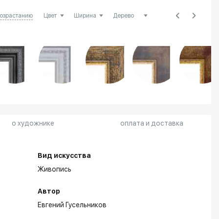
возрастанию
о художнике
оплата и доставка
Вид искусства
Живопись
Автор
Евгений Гусельников