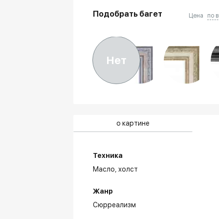
Подобрать багет
Цена
по 
Нет
о картине
Техника
Масло,
холст
Жанр
Сюрреализм