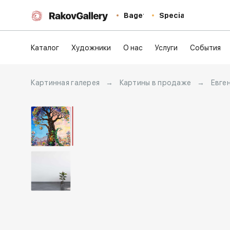
Baget
Special
Каталог
Художники
О нас
Услуги
События
Картинная галерея
→
Картины в продаже
→
Евге