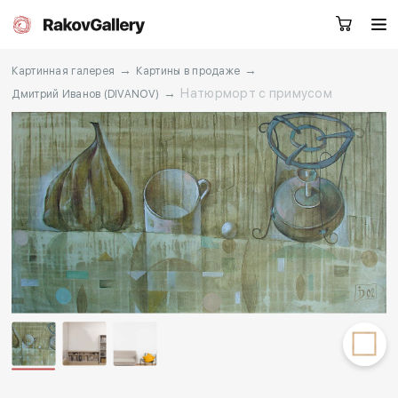
→
→
Картинная галерея
Картины в продаже
→
Натюрморт с примусом
Дмитрий Иванов (DIVANOV)
Москва
Заказать звонок
RU
EN
CN
Каталог
Художники
О нас
Услуги
События
Контакты