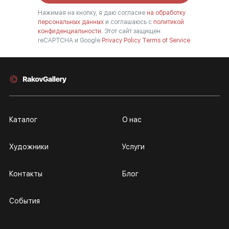
Нажимая на кнопку, я даю согласие
на обработку
персональных данных
и соглашаюсь с
политикой
конфиденциальности.
Этот сайт защищен
reCAPTCHA и Google
Privacy Policy
Terms of Service
Каталог
О нас
Художники
Услуги
Контакты
Блог
События