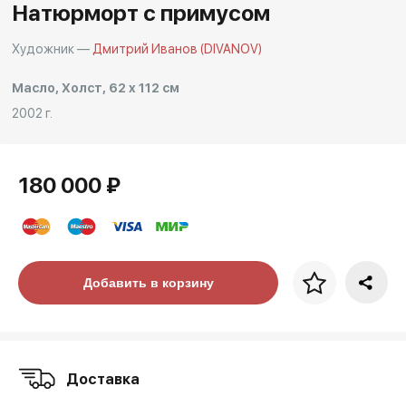
Другие проекты
Натюрморт с примусом
Rakov
Rakov
Художник —
Дмитрий Иванов (DIVANOV)
special
baget
Масло, Холст, 62 x 112 см
2002 г.
180 000 ₽
Цена за багет
Добавить в корзину
art. NA003.1.099
Доставка