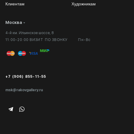
Клиентам
Художникам
Москва
Сотрудничество
Личный кабинет
4-й км. Ильинское шоссе, 8
Выставка в галерее
Вопросы и ответы
11:00-20:00 ВИЗИТ ПО ЗВОНКУ
Пн-Вс
Вход в кабинет художника
Оплата и доставка
Публичная оферта
Сертификаты подлинности
+7 (906) 855-11-55
Экспертиза/Вывоз за границу
msk@rakovgallery.ru
Подарочные сертификаты
Корпоративным клиентам
Карта сайта