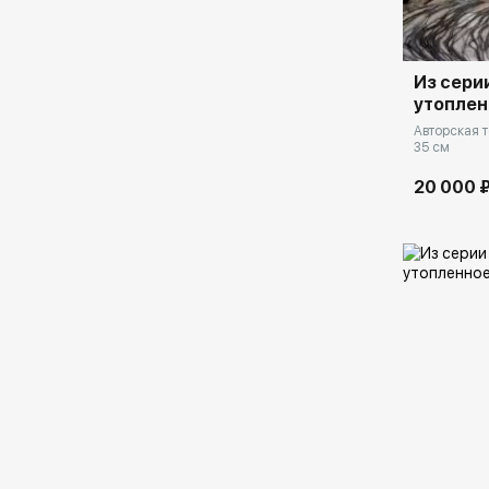
Из сери
утоплен
Авторская т
35 см
20 000 
Домен: