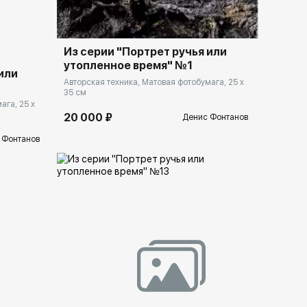
Из серии "Портрет ручья или
утопленное время" №1
или
Авторская техника, Матовая фотобумага, 25 x
35 см
ага, 25 x
20 000 ₽
Денис Фонтанов
 Фонтанов
Домен:
rakovgallery.ru