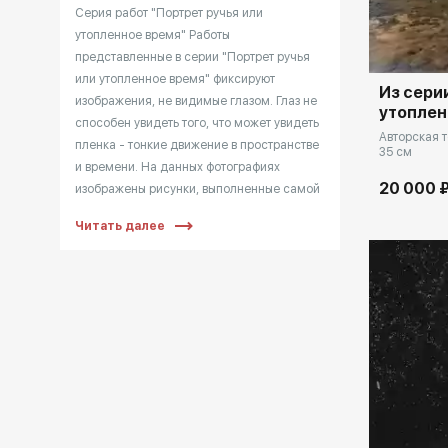
Серия работ "Портрет ручья или
утопленное время" Работы
представленные в серии "Портрет ручья
или утопленное время" фиксируют
Из сери
изображения, не видимые глазом. Глаз не
утоплен
способен увидеть того, что может увидеть
Авторская т
пленка - тонкие движение в пространстве
35 см
и времени. На данных фотографиях
20 000 
изображены рисунки, выполненные самой
водой, которая пишет саму себя во
Читать далее
времени.