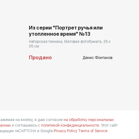
Из серии "Портрет ручья или
утопленное время" №13
Авторская техника, Матовая фотобумага, 25 x
35 см
Продано
Денис Фонтанов
ажимая на кнопку, я даю согласие
на обработку персональных
анных
и соглашаюсь с
политикой конфиденциальности.
Этот сайт
ащищен reCAPTCHA и Google
Privacy Policy
Terms of Service