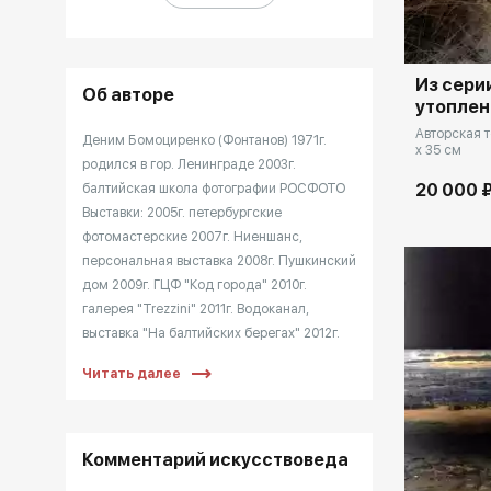
Из сери
Об авторе
утоплен
Авторская т
Деним Бомоциренко (Фонтанов) 1971г.
x 35 см
родился в гор. Ленинграде 2003г.
20 000 
балтийская школа фотографии РОСФОТО
Выставки: 2005г. петербургские
фотомастерские 2007г. Ниеншанс,
персональная выставка 2008г. Пушкинский
дом 2009г. ГЦФ "Код города" 2010г.
галерея "Trezzini" 2011г. Водоканал,
выставка "На балтийских берегах" 2012г.
Манеж , выставка "Петербургский дневник:
Читать далее
серебряные столицы" 2018г. галерея Зерно
2019г. Loft gallery, выставка "Портрет
ручья"
Комментарий искусствоведа
Домен: