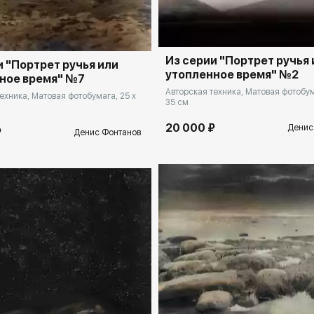
Из серии "Портрет ручья 
и "Портрет ручья или
утопленное время" №2
ное время" №7
Авторская техника, Матовая фотобум
ехника, Матовая фотобумага, 25 x
35 см
20 000 ₽
Денис
₽
Денис Фонтанов