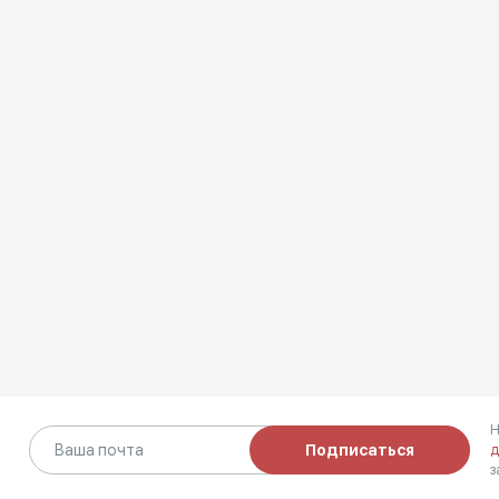
Н
Подписаться
д
з