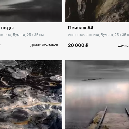
rakovgallery.ru
Домен:
rakovga
 воды
Пейзаж #4
ехника, Бумага, 25 x 35 см
Авторская техника, Бумага, 25 x 35 
₽
20 000 ₽
Денис Фонтанов
Денис
rakovgallery.ru
Домен:
rakovga