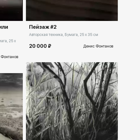
Домен:
rakovgallery.ru
или
Пейзаж #2
Авторская техника, Бумага, 25 x 35 см
ага, 25 x
20 000 ₽
Денис Фонтанов
 Фонтанов
Домен:
rakovgallery.ru