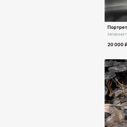
Домен:
Портрет
Авторская т
20 000 
Домен: