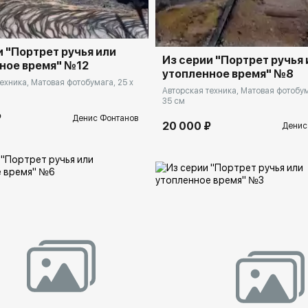
и "Портрет ручья или
Из серии "Портрет ручья 
ное время" №12
утопленное время" №8
ехника, Матовая фотобумага, 25 x
Авторская техника, Матовая фотобум
35 см
₽
Денис Фонтанов
20 000 ₽
Денис
rakovgallery.ru
Домен:
rakovga