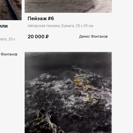
Пейзаж #6
или
Авторская техника, Бумага, 25 x 35 см
20 000 ₽
Денис Фонтанов
ага, 25 x
 Фонтанов
Домен:
rakovgallery.ru
llery.ru