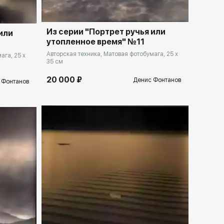
Из серии "Портрет ручья или
или
утопленное время" №11
Авторская техника, Матовая фотобумага, 25 x
ага, 25 x
35 см
20 000 ₽
Денис Фонтанов
 Фонтанов
llery.ru