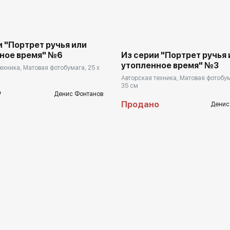
и "Портрет ручья или
ное время" №6
Из серии "Портрет ручья 
утопленное время" №3
ехника, Матовая фотобумага, 25 x
Авторская техника, Матовая фотобум
35 см
₽
Денис Фонтанов
Продано
Денис