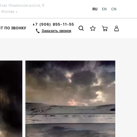
й км. Ильинское шоссе, 8
RU
EN
CN
Москва
+7 (906) 855-11-55
ЗИТ ПО ЗВОНКУ
Заказать звонок
Домен:
rakovgallery.ru
llery.ru