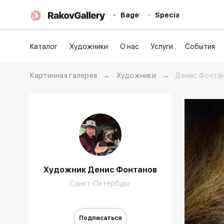
Baget
Special
Каталог
Художники
О нас
Услуги
События
Картинная галерея
→
Художники
→
Денис Фонта
Художник Денис Фонтанов
Санкт-Петербург
Домен:
Подписаться