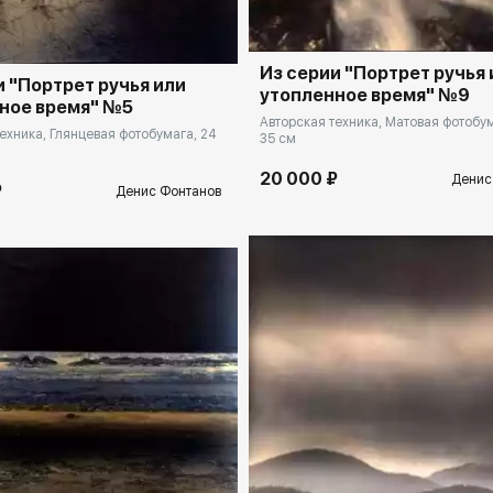
Из серии "Портрет ручья 
и "Портрет ручья или
утопленное время" №9
ное время" №5
Авторская техника, Матовая фотобум
ехника, Глянцевая фотобумага, 24
35 см
20 000 ₽
Денис
₽
Денис Фонтанов
Домен:
rakovga
rakovgallery.ru