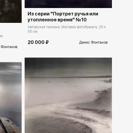
llery.ru
Из серии "Портрет ручья или
утопленное время" №10
Авторская техника, Матовая фотобумага, 25 x
35 см
см
20 000 ₽
Денис Фонтанов
 Фонтанов
llery.ru
Домен:
rakovgallery.ru