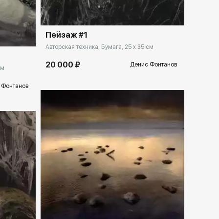
llery.ru
Пейзаж #1
Авторская техника, Бумага, 25 x 35 см
20 000 ₽
Денис Фонтанов
см
 Фонтанов
Домен:
rakovgallery.ru