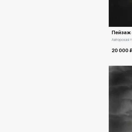
Домен:
Пейзаж 
Авторская т
20 000 