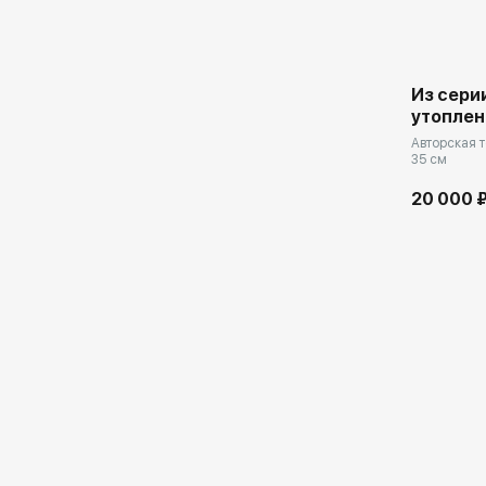
Из сери
утоплен
Авторская т
35 см
20 000 