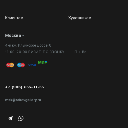
Клиентам
Художникам
Москва
Сотрудничество
Личный кабинет
4-й км. Ильинское шоссе, 8
Выставка в галерее
Вопросы и ответы
11:00-20:00 ВИЗИТ ПО ЗВОНКУ
Пн-Вс
Вход в кабинет художника
Оплата и доставка
Публичная оферта
Сертификаты подлинности
+7 (906) 855-11-55
Экспертиза/Вывоз за границу
msk@rakovgallery.ru
Подарочные сертификаты
Корпоративным клиентам
Карта сайта