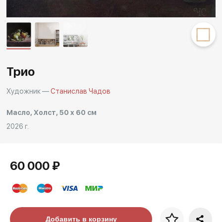
Другие проекты
Rakov
Rakov
special
baget
Трио
Художник —
Станислав Чадов
Масло, Холст, 50 x 60 см
2026 г.
60 000 ₽
Цена за багет
Добавить в корзину