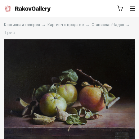
→
→
→
Картинная галерея
Картины в продаже
Станислав Чадов
Трио
Москва
Заказать звонок
RU
EN
CN
Каталог
Художники
О нас
Услуги
События
Контакты