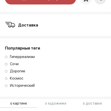
art. NA003.1.099
Доставка
Популярные теги
Гиперреализм
Сочи
Дорогие
Космос
Исторический
о картине
о художнике
о доставке