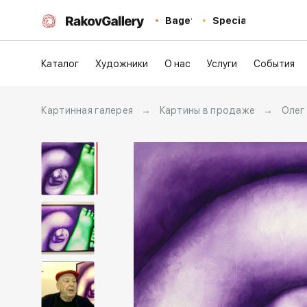
Baget
Special
Каталог
Художники
О нас
Услуги
События
Картинная галерея
→
Картины в продаже
→
Олег