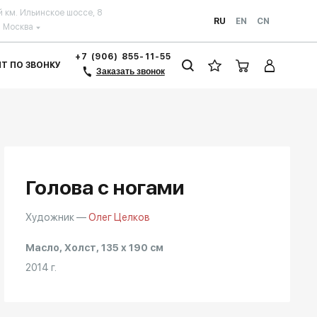
й км. Ильинское шоссе, 8
RU
EN
CN
Москва
+7 (906) 855-11-55
ЗИТ ПО ЗВОНКУ
Заказать звонок
Голова с ногами
Художник —
Олег Целков
Масло, Холст, 135 x 190 см
2014 г.