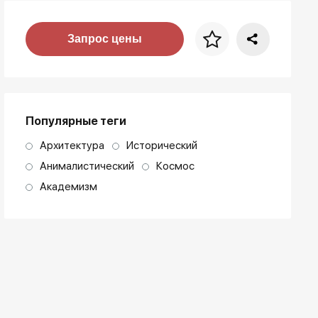
Цена за багет
Запрос цены
art. NA003.1.099
Популярные теги
Архитектура
Исторический
Анималистический
Космос
Академизм