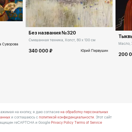
Без названия №320
Тыкв
Смешанная техника, Холст, 80 x 130 см
Масло, 
а Суворова
340 000 ₽
Юрий Первушин
200 
ажимая на кнопку, я даю согласие
на обработку персональных
анных
и соглашаюсь с
политикой конфиденциальности.
Этот сайт
ащищен reCAPTCHA и Google
Privacy Policy
Terms of Service