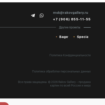
msk@rakovgallery.ru
+7 (906) 855-11-55
Другие проекты:
Baget
Special
Политика Конфденциальности
Политика обработки персональных данных
Все права защищены. © 2026 Rakov Gallery
- продажа
картин по всей России и миру
Разработка:
k[u]b