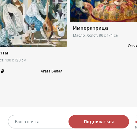
Императрица
Масло, Холст, 96 x 174 см
Ольг
нты
т, 100 x 120 см
 ₽
Агата Белая
Н
Подписаться
д
з