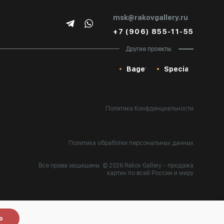
msk@rakovgallery.ru
+7 (906) 855-11-55
Другие проекты:
Baget
Special
Политика Конфденциальности
Политика обработки персональных данных
Все права защищены. © 2026 Rakov Gallery
- продажа
картин по всей России и миру
Разработка:
k[u]b
о