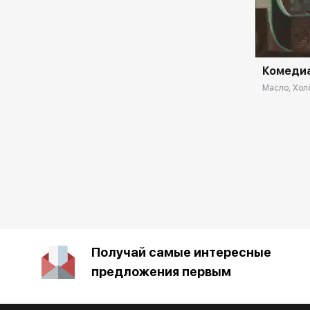
выставочный центр «Виктория» г. Гатчина
Домен:
1999 галерея «Арт-Гатчина» г. Гатчина
2000 г Духовно-просветительский центр
при Покровском соборе г. Гатчины 2002 г.
Центральный дом художника г. Москва
Комеди
Масло, Холс
Получай самые интересные
предложения первым