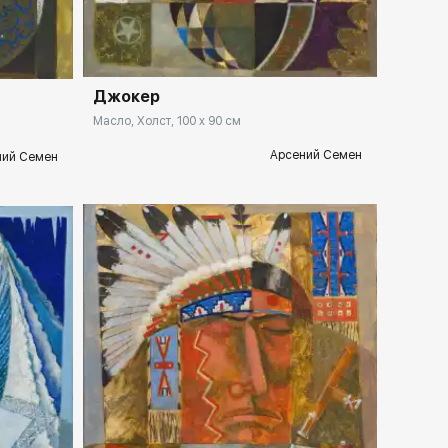
Домен:
rakovgallery.ru
llery.ru
Джокер
Масло, Холст, 100 x 90 см
Арсений Семен
ний Семен