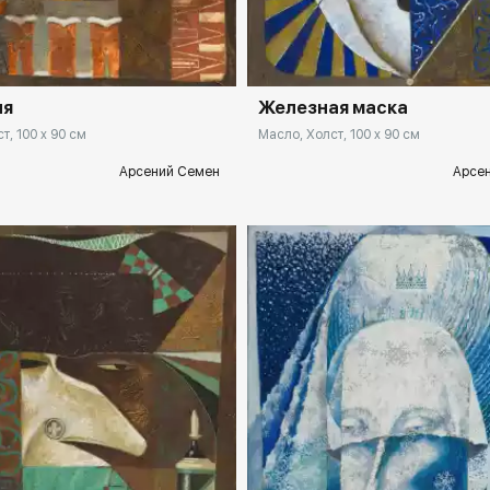
Домен:
rakovga
rakovgallery.ru
Железная маска
ия
Масло, Холст, 100 x 90 см
т, 100 x 90 см
Арсе
Арсений Семен