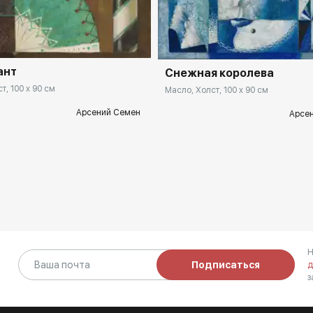
rakovgallery.ru
Домен:
rakovga
ант
Снежная королева
т, 100 x 90 см
Масло, Холст, 100 x 90 см
Арсений Семен
Арсе
Н
Подписаться
д
з