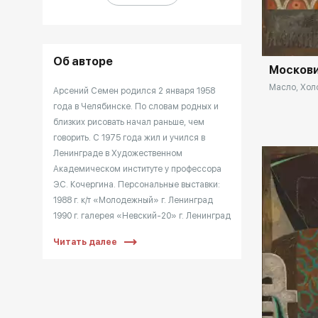
Домен:
Об авторе
Москов
Масло, Холс
Арсений Семен родился 2 января 1958
года в Челябинске. По словам родных и
близких рисовать начал раньше, чем
говорить. С 1975 года жил и учился в
Ленинграде в Художественном
Академическом институте у профессора
Э.С. Кочергина. Персональные выставки:
1988 г. к/т «Молодежный» г. Ленинград
1990 г. галерея «Невский-20» г. Ленинград
1992 г. галерея «Борей» г. Ленинград 1994
Читать далее
г. галерея «Каменный пояс» г. Челябинск
1995 г. галерея «Кунстхаус Заак» г. Вена
1996 г. выставочный центр «Виктория» г.
Гатчина 1997 г. музей-квартира
Достоевского г. Санкт-Петербург 1998 г.