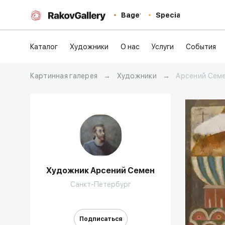
Baget
Special
Каталог
Художники
О нас
Услуги
События
Картинная галерея
→
Художники
→
Арсений Сем
Художник Арсений Семен
Санкт-Петербург
Подписаться