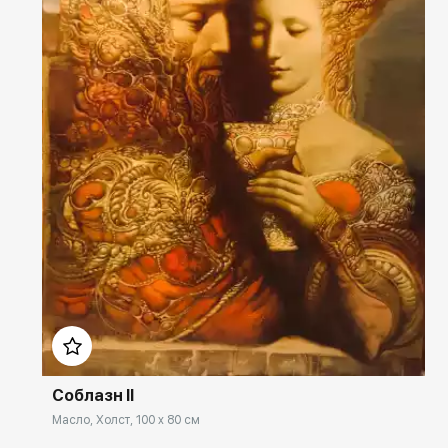
Домен:
rakovgallery.ru
Соблазн II
Масло, Холст, 100 x 80 см