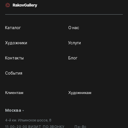
Каталог
О нас
Художники
Услуги
Контакты
Блог
События
Клиентам
Художникам
Москва
Сотрудничество
Личный кабинет
4-й км. Ильинское шоссе, 8
Выставка в галерее
Вопросы и ответы
11:00-20:00 ВИЗИТ ПО ЗВОНКУ
Пн-Вс