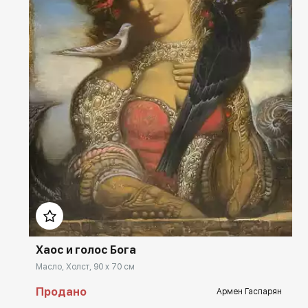
Домен:
rakovgallery.ru
Хаос и голос Бога
Масло, Холст, 90 x 70 см
Продано
Армен Гаспарян