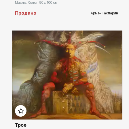
Масло, Холст, 90 x 100 см
Продано
Армен Гаспарян
Домен:
rakovgallery.ru
Трое