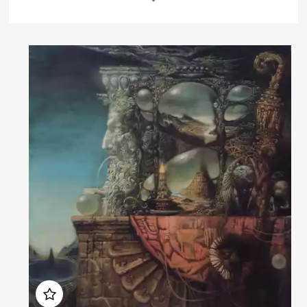
Другие проекты
Rakov
Rakov
special
baget
Об авторе
Родился в 1966 году в городе Капан, Южная Армения.
С 1984 года живет и работает в Санкт-Петербурге.
В 1993 окончил художественно-графический факультет
Российского государственного педагогического университета
имени А.И. Герцена.
Член Союза художников Санкт-Петербурга.
Художник участвовал во многих персональных выставках в России
и за рубежом, его произведения находятся в частных коллекциях
Германии, Голландии, Финляндии, США, России и других стран.
Читать далее
Домен:
rakovgallery.ru
Комментарий искусствоведа