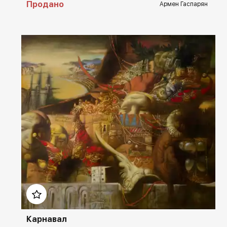
Продано
Армен Гаспарян
Домен:
rakovgallery.ru
Карнавал