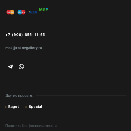
Вход в кабинет художника
Оплата и доставка
Публичная оферта
Сертификаты подлинности
+7 (906) 855-11-55
Экспертиза/Вывоз за границу
msk@rakovgallery.ru
Подарочные сертификаты
Корпоративным клиентам
Карта сайта
Другие проекты:
Baget
Special
Политика Конфденциальности