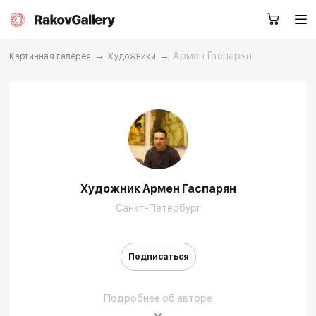
→
→
Армен Гаспарян
Картинная галерея
Художники
Москва
Заказать звонок
RU
EN
CN
Художник Армен Гаспарян
Каталог
Художники
Санкт-Петербург
О нас
Услуги
Подписаться
События
Контакты
Подробнее об авторе