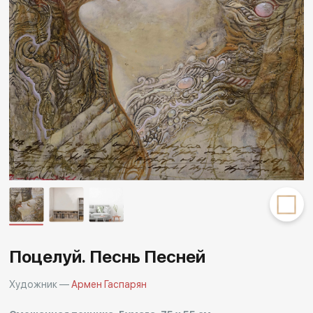
Другие проекты
Rakov
Rakov
special
baget
Поцелуй. Песнь Песней
Художник —
Армен Гаспарян