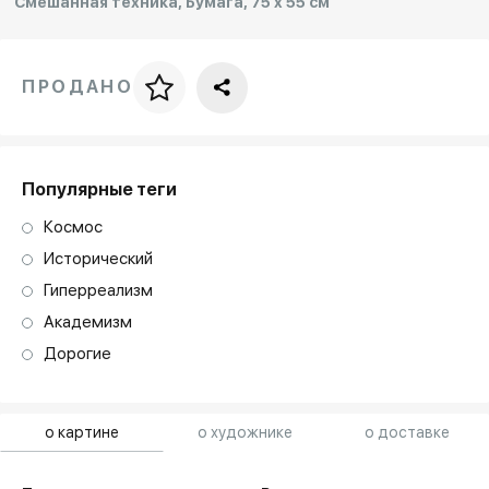
Смешанная техника, Бумага, 75 x 55 см
ПРОДАНО
Цена за багет
art. NA003.1.099
Популярные теги
Космос
Исторический
Гиперреализм
Академизм
Дорогие
о картине
о художнике
о доставке