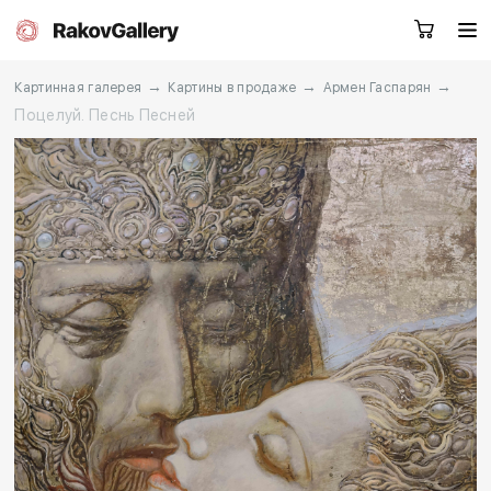
→
→
→
Картинная галерея
Картины в продаже
Армен Гаспарян
Поцелуй. Песнь Песней
Москва
Заказать звонок
RU
EN
CN
Каталог
Художники
О нас
Услуги
События
Контакты