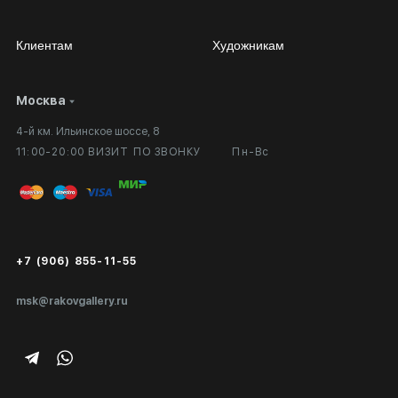
Клиентам
Художникам
Москва
Сотрудничество
Личный кабинет
4-й км. Ильинское шоссе, 8
Выставка в галерее
Вопросы и ответы
11:00-20:00 ВИЗИТ ПО ЗВОНКУ
Пн-Вс
Вход в кабинет художника
Оплата и доставка
Публичная оферта
Сертификаты подлинности
+7 (906) 855-11-55
Экспертиза/Вывоз за границу
msk@rakovgallery.ru
Подарочные сертификаты
Корпоративным клиентам
Карта сайта