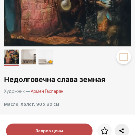
Другие проекты
Rakov
Rakov
special
baget
Недолговечна слава земная
Художник —
Армен Гаспарян
Масло, Холст, 90 x 80 см
Цена за багет
Запрос цены