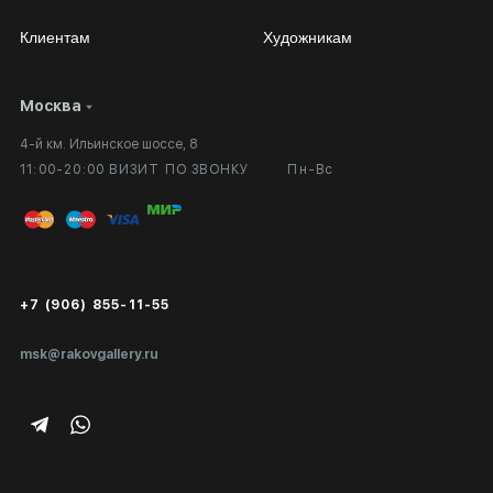
Клиентам
Художникам
Москва
Сотрудничество
Личный кабинет
4-й км. Ильинское шоссе, 8
Выставка в галерее
Вопросы и ответы
11:00-20:00 ВИЗИТ ПО ЗВОНКУ
Пн-Вс
Вход в кабинет художника
Оплата и доставка
Публичная оферта
Сертификаты подлинности
+7 (906) 855-11-55
Экспертиза/Вывоз за границу
msk@rakovgallery.ru
Подарочные сертификаты
Корпоративным клиентам
Карта сайта