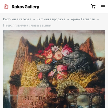
→
→
→
Картинная галерея
Картины в продаже
Армен Гаспарян
Недолговечна слава земная
Москва
Заказать звонок
RU
EN
CN
Каталог
Художники
О нас
Услуги
События
Контакты