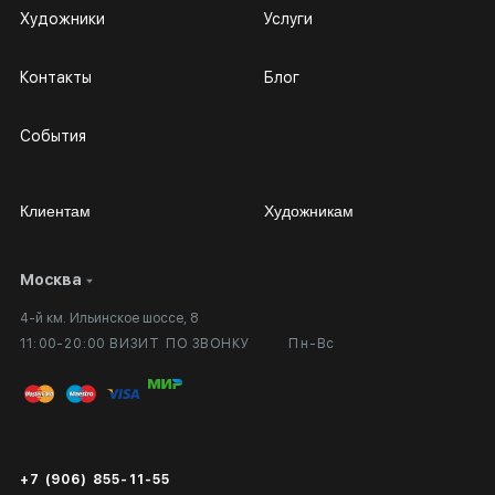
Художники
Услуги
Контакты
Блог
События
Клиентам
Художникам
Москва
Сотрудничество
Личный кабинет
4-й км. Ильинское шоссе, 8
Выставка в галерее
Вопросы и ответы
11:00-20:00 ВИЗИТ ПО ЗВОНКУ
Пн-Вс
Вход в кабинет художника
Оплата и доставка
Публичная оферта
Сертификаты подлинности
+7 (906) 855-11-55
Экспертиза/Вывоз за границу