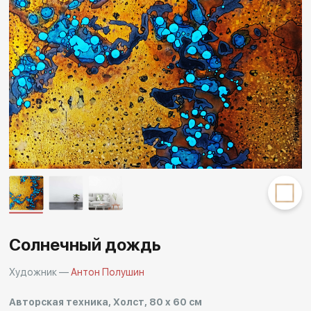
Другие проекты
Rakov
Rakov
special
baget
Солнечный дождь
Художник —
Антон Полушин
Авторская техника, Холст, 80 x 60 см