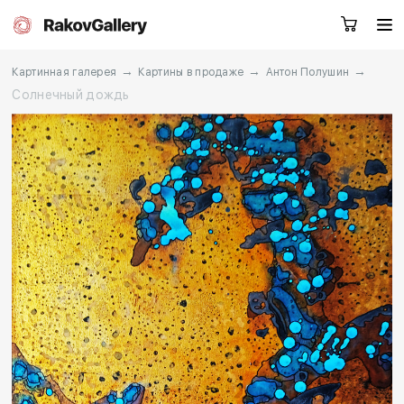
→
→
→
Картинная галерея
Картины в продаже
Антон Полушин
Солнечный дождь
Москва
Заказать звонок
RU
EN
CN
Каталог
Художники
О нас
Услуги
События
Контакты