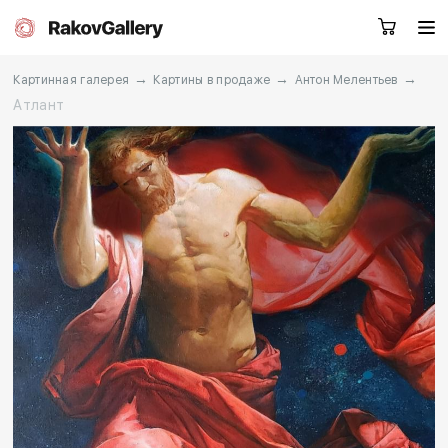
→
→
→
Картинная галерея
Картины в продаже
Антон Мелентьев
Атлант
Москва
Заказать звонок
RU
EN
CN
Каталог
Художники
О нас
Услуги
События
Контакты