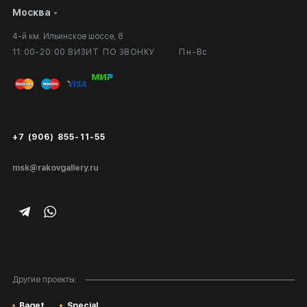
Москва
Сотрудничество
Личный кабинет
4-й км. Ильинское шоссе, 8
Выставка в галерее
Вопросы и ответы
11:00-20:00 ВИЗИТ ПО ЗВОНКУ
Пн-Вс
Вход в кабинет художника
Оплата и доставка
Публичная оферта
Сертификаты подлинности
+7 (906) 855-11-55
Экспертиза/Вывоз за границу
msk@rakovgallery.ru
Подарочные сертификаты
Корпоративным клиентам
Карта сайта
Другие проекты:
Baget
Special