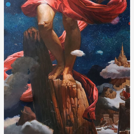
Другие проекты
Rakov
Rakov
special
baget