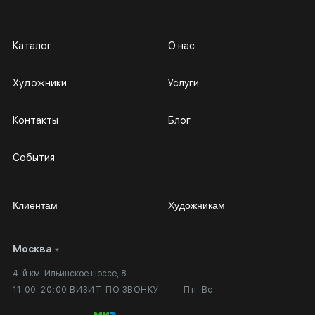
Каталог
О нас
Художники
Услуги
Контакты
Блог
События
Клиентам
Художникам
Москва
Сотрудничество
Личный кабинет
4-й км. Ильинское шоссе, 8
Выставка в галерее
Вопросы и ответы
11:00-20:00 ВИЗИТ ПО ЗВОНКУ
Пн-Вс
Вход в кабинет художника
Оплата и доставка