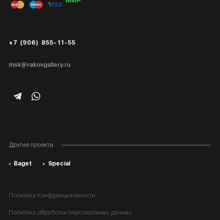
Публичная оферта
Сертификаты подлинности
+7 (906) 855-11-55
Экспертиза/Вывоз за границу
msk@rakovgallery.ru
Подарочные сертификаты
Корпоративным клиентам
Карта сайта
Другие проекты:
Baget
Special
Политика Конфденциальности
Политика обработки персональных данных