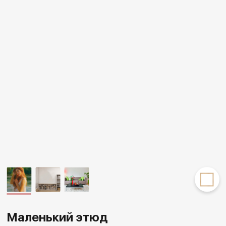
Другие проекты
Rakov
Rakov
special
baget
Маленький этюд