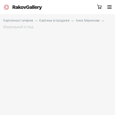
→
→
→
Картинная галерея
Картины в продаже
Анна Маринова
Маленький этюд
Москва
Заказать звонок
RU
EN
CN
Каталог
Художники
О нас
Услуги
События
Контакты