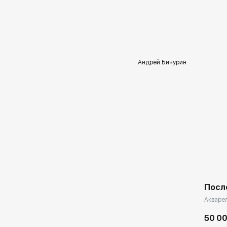
Андрей Бичурин
Посл
Акварел
50 00