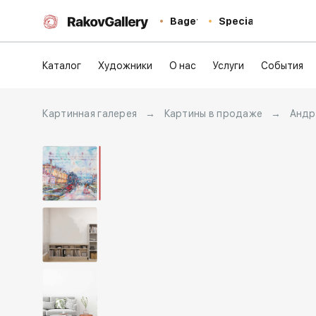
Baget
Special
Каталог
Художники
О нас
Услуги
События
Картинная галерея
→
Картины в продаже
→
Андр