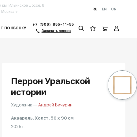
й км. Ильинское шоссе, 8
RU
EN
CN
Москва
+7 (906) 855-11-55
ЗИТ ПО ЗВОНКУ
Заказать звонок
Перрон Уральской
истории
Художник —
Андрей Бичурин
Акварель, Холст, 50 x 90 см
2025 г.