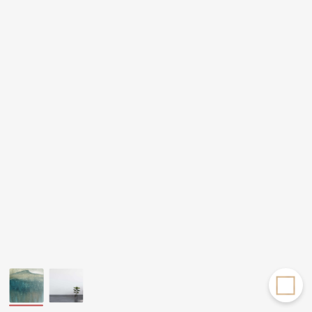
Другие проекты
Rakov
Rakov
special
baget