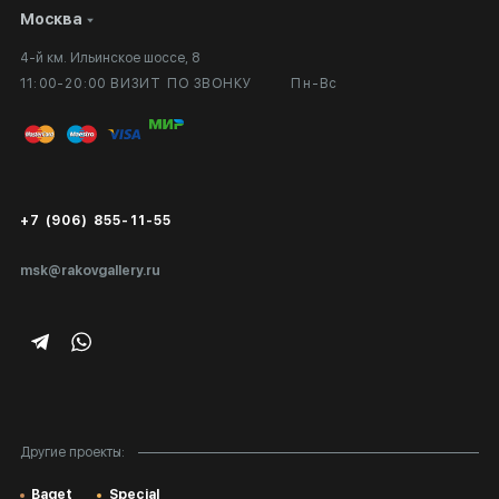
Москва
Сотрудничество
Личный кабинет
4-й км. Ильинское шоссе, 8
Выставка в галерее
Вопросы и ответы
11:00-20:00 ВИЗИТ ПО ЗВОНКУ
Пн-Вс
Вход в кабинет художника
Оплата и доставка
Публичная оферта
Сертификаты подлинности
+7 (906) 855-11-55
Экспертиза/Вывоз за границу
msk@rakovgallery.ru
Подарочные сертификаты
Корпоративным клиентам
Карта сайта
Другие проекты:
Baget
Special