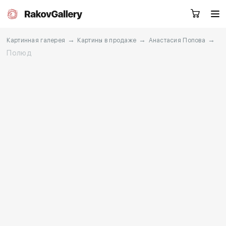
→
→
→
Картинная галерея
Картины в продаже
Анастасия Попова
Полюд
Москва
Заказать звонок
RU
EN
CN
Каталог
Художники
О нас
Услуги
События
Контакты