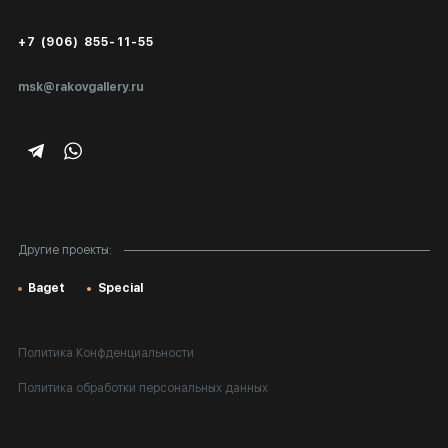
Сертификаты подлинности
+7 (906) 855-11-55
Экспертиза/Вывоз за границу
msk@rakovgallery.ru
Подарочные сертификаты
Корпоративным клиентам
Карта сайта
Другие проекты:
Baget
Special
Политика Конфденциальности
Политика обработки персональных данных