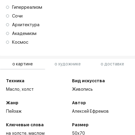
Гиперреализм
Сочи
Архитектура
Академизм
Космос
о картине
о художнике
о доставке
Техника
Вид искусства
Масло,
холст
Живопись
Жанр
Автор
Пейзаж
Алексей Ефремов
Ключевые слова
Размер
на холсте
маслом
50x70