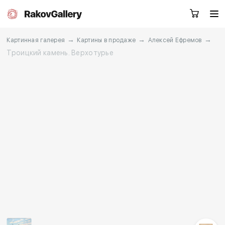
→
→
→
Картинная галерея
Картины в продаже
Алексей Ефремов
Троицкий камень. Верхотурье
Москва
Заказать звонок
RU
EN
CN
Каталог
Художники
О нас
Услуги
События
Контакты