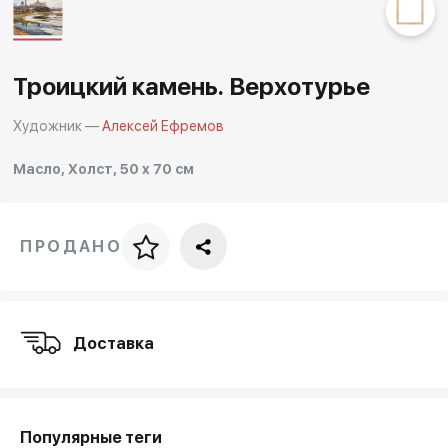
Другие проекты
Rakov
Rakov
special
baget
Троицкий камень. Верхотурье
Художник —
Алексей Ефремов
Масло, Холст, 50 x 70 см
ПРОДАНО
Цена за багет
art. NA003.1.099
Доставка
Популярные теги