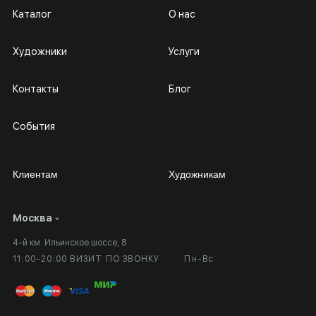
Каталог
О нас
Художники
Услуги
Контакты
Блог
События
Клиентам
Художникам
Москва
Сотрудничество
Личный кабинет
4-й км. Ильинское шоссе, 8
Выставка в галерее
Вопросы и ответы
11:00-20:00 ВИЗИТ ПО ЗВОНКУ
Пн-Вс
Вход в кабинет художника
Оплата и доставка
Публичная оферта