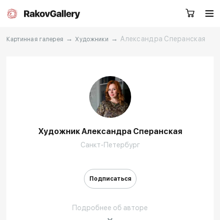
→
→
Александра Сперанская
Картинная галерея
Художники
Москва
Заказать звонок
RU
EN
CN
Художник Александра Сперанская
Каталог
Художники
Санкт-Петербург
О нас
Услуги
Подписаться
События
Контакты
Подробнее об авторе