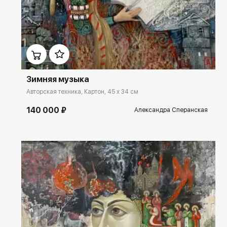
Киришскогохудожественного музея, Библиотеки книжной графики,
Русского культурного центра в Каире и в частных коллекциях
России, Франции,США и Египта.
Домен:
rakovgallery.ru
Зимняя музыка
Авторская техника, Картон, 45 x 34 см
140 000 ₽
Александра Сперанская