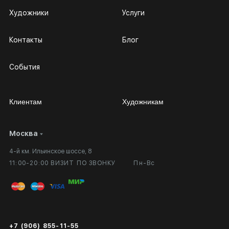
Художники
Услуги
Контакты
Блог
События
Клиентам
Художникам
Москва
Сотрудничество
Личный кабинет
4-й км. Ильинское шоссе, 8
Выставка в галерее
Вопросы и ответы
11:00-20:00 ВИЗИТ ПО ЗВОНКУ
Пн-Вс
Вход в кабинет художника
Оплата и доставка
Публичная оферта
Сертификаты подлинности
+7 (906) 855-11-55