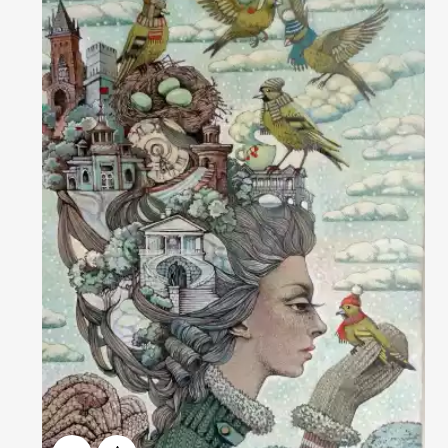
Домен:
rakovgallery.ru