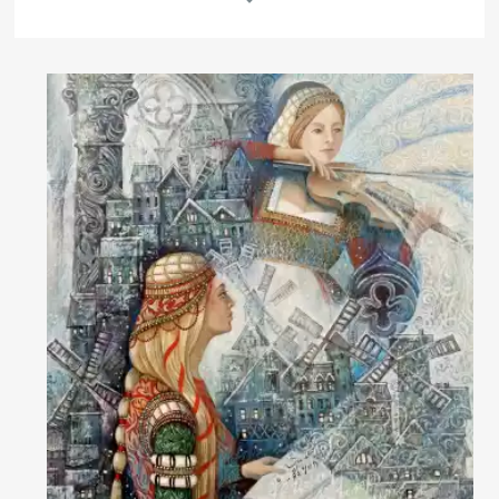
Другие проекты
Rakov
Rakov
special
baget
Об авторе
Окончила Академию Художеств имени И. Е. Репина, факультет
графики.Художник, иллюстратор книг, преподаватель.
- Член Союза художников России;- Член Ассоциации художников
Царского села;- Преподаватель рисунка, живописи и композиции
в Международном ландшафтном центре «Зеленая стрела»;-
Руководитель студии живописи «Магритт»;- Автор учебника
«Рисунок для ландшафтных дизайнеров», издательство «Зеленая
стрела» 2023 год;
Читать далее
- Участница более 50 коллективных и персональных выставок; -
Куратор более 10 коллективных художественных выставок;-
Организатор четырех международных пленэров (Франция);
Работы хранятся в коллекциях Константиновского дворца,