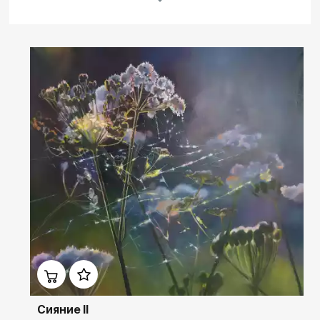
Другие проекты
Rakov
Rakov
special
baget
Домен:
rakovgallery.ru
Сияние II