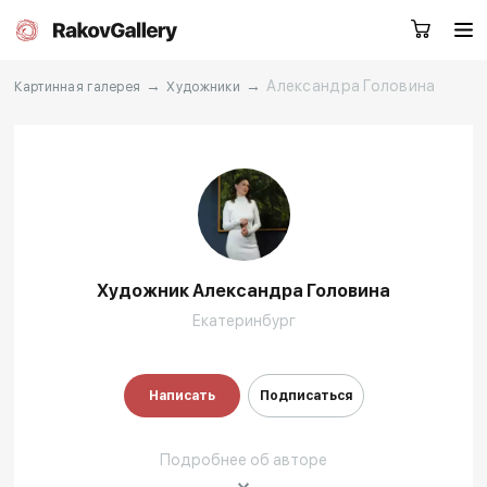
→
→
Александра Головина
Картинная галерея
Художники
Москва
Заказать звонок
RU
EN
CN
Художник Александра Головина
Каталог
Художники
Екатеринбург
О нас
Услуги
Написать
Подписаться
События
Контакты
Подробнее об авторе