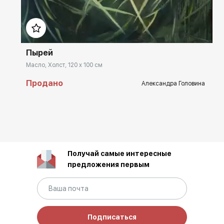
Домен:
rakovgallery.ru
Пырей
Масло, Холст, 120 x 100 см
Продано
Александра Головина
Получай самые интересные
предложения первым
Подписаться