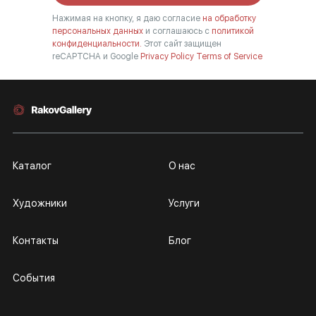
Нажимая на кнопку, я даю согласие
на обработку
персональных данных
и соглашаюсь с
политикой
конфиденциальности.
Этот сайт защищен
reCAPTCHA и Google
Privacy Policy
Terms of Service
Каталог
О нас
Художники
Услуги
Контакты
Блог
События