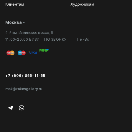
Клиентам
Художникам
Москва
Сотрудничество
Личный кабинет
4-й км. Ильинское шоссе, 8
Выставка в галерее
Вопросы и ответы
11:00-20:00 ВИЗИТ ПО ЗВОНКУ
Пн-Вс
Вход в кабинет художника
Оплата и доставка
Публичная оферта
Сертификаты подлинности
+7 (906) 855-11-55
Экспертиза/Вывоз за границу
msk@rakovgallery.ru
Подарочные сертификаты
Корпоративным клиентам
Карта сайта