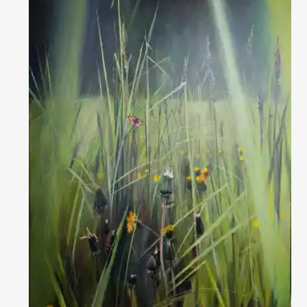
Домен:
rakovgallery.ru