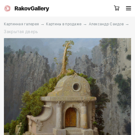
→
→
→
Картинная галерея
Картины в продаже
Александр Саидов
Закрытая дверь
Москва
Заказать звонок
RU
EN
CN
Каталог
Художники
О нас
Услуги
События
Контакты