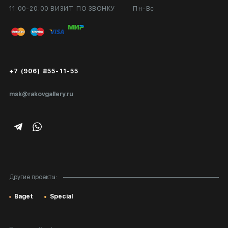
11:00-20:00 ВИЗИТ ПО ЗВОНКУ
Пн-Вс
Вход в кабинет художника
Оплата и доставка
Публичная оферта
Сертификаты подлинности
+7 (906) 855-11-55
Экспертиза/Вывоз за границу
msk@rakovgallery.ru
Подарочные сертификаты
Корпоративным клиентам
Карта сайта
Другие проекты:
Baget
Special