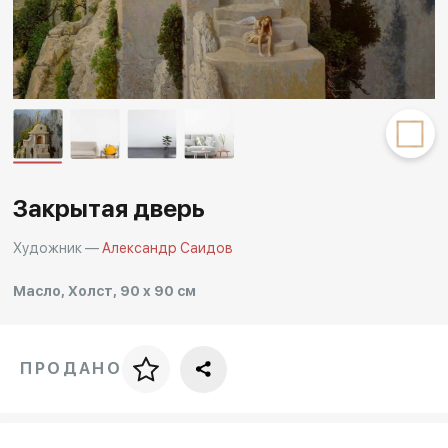
Другие проекты
Rakov
Rakov
special
baget
Закрытая дверь
Художник —
Александр Саидов
Масло, Холст, 90 x 90 см
ПРОДАНО
Цена за багет
art. NA003.1.099