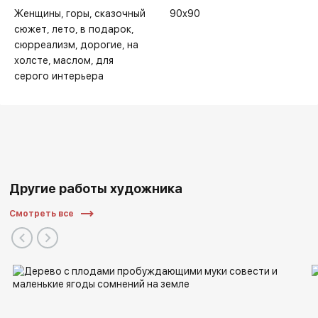
Женщины
горы
сказочный
90x90
сюжет
лето
в подарок
сюрреализм
дорогие
на
Основные выставки:
холсте
маслом
для
серого интерьера
Другие работы художника
Смотреть все