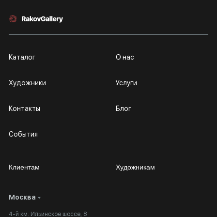
Каталог
О нас
Художники
Услуги
Контакты
Блог
События
Клиентам
Художникам
Москва
Сотрудничество
Личный кабинет
4-й км. Ильинское шоссе, 8
Выставка в галерее
Вопросы и ответы