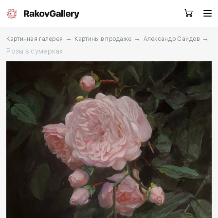
→
→
→
Картинная галерея
Картины в продаже
Александр Саидов
Розы в сумерках
Москва
Заказать звонок
RU
EN
CN
Каталог
Художники
О нас
Услуги
События
Контакты