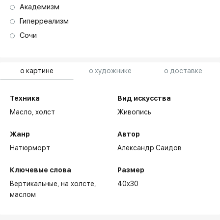
Академизм
Гиперреализм
Сочи
о картине
о художнике
о доставке
Техника
Вид искусства
Масло,
холст
Живопись
Жанр
Автор
Натюрморт
Александр Саидов
Ключевые слова
Размер
Вертикальные
на холсте
40x30
маслом
Основные выставки: