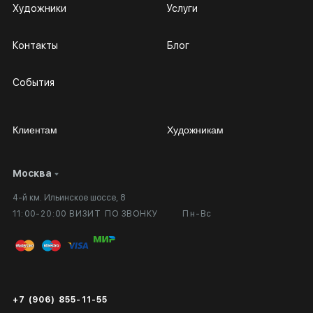
Художники
Услуги
Контакты
Блог
События
Клиентам
Художникам
Москва
Сотрудничество
Личный кабинет
4-й км. Ильинское шоссе, 8
Выставка в галерее
Вопросы и ответы
11:00-20:00 ВИЗИТ ПО ЗВОНКУ
Пн-Вс
Вход в кабинет художника
Оплата и доставка
Публичная оферта
Сертификаты подлинности
+7 (906) 855-11-55
Экспертиза/Вывоз за границу