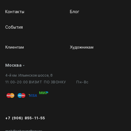
Контакты
Блог
События
Клиентам
Художникам
Москва
Сотрудничество
Личный кабинет
4-й км. Ильинское шоссе, 8
Выставка в галерее
Вопросы и ответы
11:00-20:00 ВИЗИТ ПО ЗВОНКУ
Пн-Вс
Вход в кабинет художника
Оплата и доставка
Публичная оферта
Сертификаты подлинности
+7 (906) 855-11-55
Экспертиза/Вывоз за границу