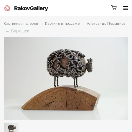
→
→
Картинная галерея
Картины в продаже
Александр Перминов
→
Барашек
Москва
Заказать звонок
RU
EN
CN
Каталог
Художники
О нас
Услуги
События
Контакты