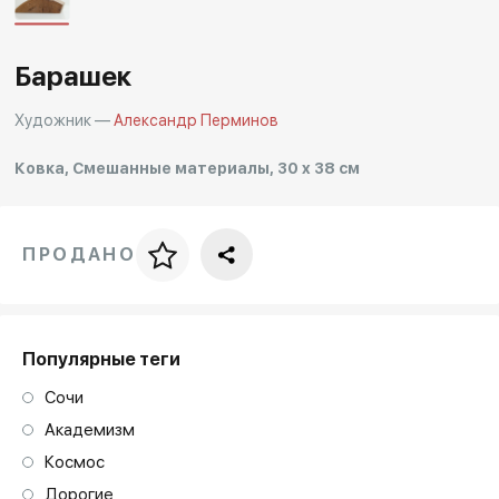
Другие проекты
Rakov
Rakov
Барашек
special
baget
Художник —
Александр Перминов
Ковка, Смешанные материалы, 30 x 38 см
ПРОДАНО
Цена за багет
art. NA003.1.099
Популярные теги
Сочи
Академизм
Космос
Дорогие