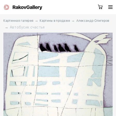
→
→
Картинная галерея
Картины в продаже
Александр Олигеров
→
Автобусик счастья
Москва
Заказать звонок
RU
EN
CN
Каталог
Художники
О нас
Услуги
События
Контакты