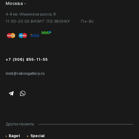
Москва
Сотрудничество
Личный кабинет
4-й км. Ильинское шоссе, 8
Выставка в галерее
Вопросы и ответы
11:00-20:00 ВИЗИТ ПО ЗВОНКУ
Пн-Вс
Вход в кабинет художника
Оплата и доставка
Публичная оферта
Сертификаты подлинности
+7 (906) 855-11-55
Экспертиза/Вывоз за границу
msk@rakovgallery.ru
Подарочные сертификаты
Корпоративным клиентам
Карта сайта
Другие проекты:
Baget
Special