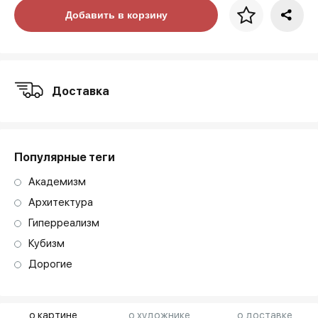
Цена за багет
Добавить в корзину
art. NA003.1.099
Доставка
Популярные теги
Академизм
Архитектура
Гиперреализм
Кубизм
Дорогие
о картине
о художнике
о доставке