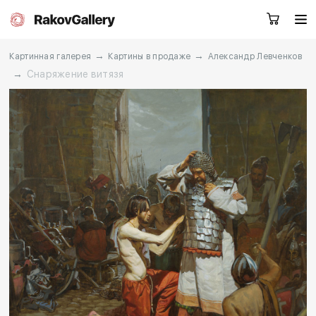
→
→
Картинная галерея
Картины в продаже
Александр Левченков
→
Снаряжение витязя
Москва
Заказать звонок
RU
EN
CN
Каталог
Художники
О нас
Услуги
События
Контакты