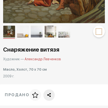
Другие проекты
Rakov
Rakov
special
baget
Снаряжение витязя
Художник —
Александр Левченков
Масло, Холст, 70 x 70 см
2009 г.
ПРОДАНО
Цена за багет
art. NA003.1.099