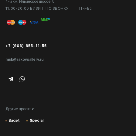
4-й км. Ильинское шоссе, 8
Выставка в галерее
Вопросы и ответы
11:00-20:00 ВИЗИТ ПО ЗВОНКУ
Пн-Вс
Вход в кабинет художника
Оплата и доставка
Публичная оферта
Сертификаты подлинности
+7 (906) 855-11-55
Экспертиза/Вывоз за границу
msk@rakovgallery.ru
Подарочные сертификаты
Корпоративным клиентам
Карта сайта
Другие проекты:
Baget
Special