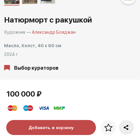
Другие проекты
Rakov
Rakov
Натюрморт с ракушкой
special
baget
Художник —
Александр Бояджан
Масло, Холст, 40 x 60 см
2024 г.
Выбор кураторов
100 000 ₽
Цена за багет
Добавить в корзину
art. NA003.1.099