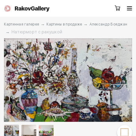
→
→
Картинная галерея
Картины в продаже
Александр Бояджан
→
Натюрморт с ракушкой
Москва
Заказать звонок
RU
EN
CN
Каталог
Художники
О нас
Услуги
События
Контакты