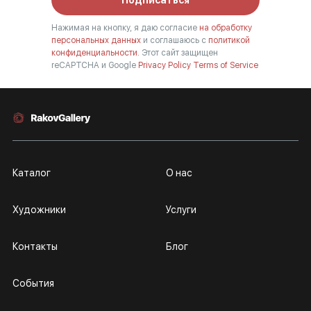
Нажимая на кнопку, я даю согласие
на обработку
персональных данных
и соглашаюсь с
политикой
конфиденциальности.
Этот сайт защищен
reCAPTCHA и Google
Privacy Policy
Terms of Service
Каталог
О нас
Художники
Услуги
Контакты
Блог
События