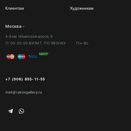
Клиентам
Художникам
Москва
Сотрудничество
Личный кабинет
4-й км. Ильинское шоссе, 8
Выставка в галерее
Вопросы и ответы
11:00-20:00 ВИЗИТ ПО ЗВОНКУ
Пн-Вс
Вход в кабинет художника
Оплата и доставка
Публичная оферта
Сертификаты подлинности
+7 (906) 855-11-55
Экспертиза/Вывоз за границу
msk@rakovgallery.ru
Подарочные сертификаты
Корпоративным клиентам
Карта сайта