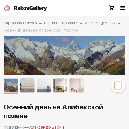
→
→
→
Картинная галерея
Картины в продаже
Александр Бабич
Осенний день на Алибекской поляне
Москва
Заказать звонок
RU
EN
CN
Каталог
Художники
О нас
Услуги
Осенний день на Алибекской
События
Контакты
поляне
Художник —
Александр Бабич