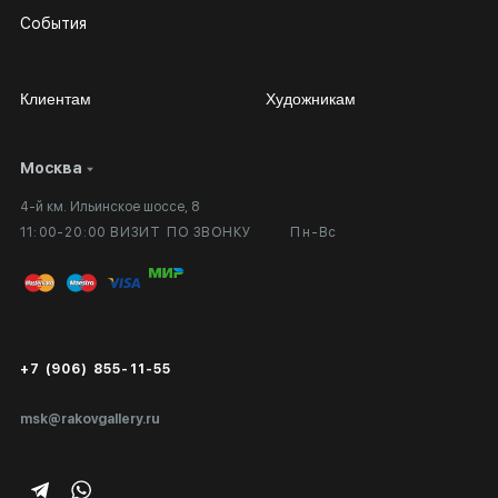
События
Клиентам
Художникам
Москва
Сотрудничество
Личный кабинет
4-й км. Ильинское шоссе, 8
Выставка в галерее
Вопросы и ответы
11:00-20:00 ВИЗИТ ПО ЗВОНКУ
Пн-Вс
Вход в кабинет художника
Оплата и доставка
Публичная оферта
Сертификаты подлинности
+7 (906) 855-11-55
Экспертиза/Вывоз за границу
msk@rakovgallery.ru
Подарочные сертификаты
Корпоративным клиентам