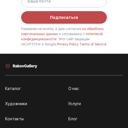
Подписаться
Нажимая на кнопку, я даю согласие
на обработку
персональных данных
и соглашаюсь с
политикой
конфиденциальности.
Этот сайт защищен
reCAPTCHA и Google
Privacy Policy
Terms of Service
Каталог
О нас
Художники
Услуги
Контакты
Блог