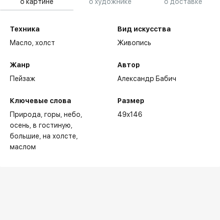
о картине
о художнике
о доставке
Техника
Вид искусства
Масло,
холст
Живопись
Жанр
Автор
Пейзаж
Александр Бабич
Ключевые слова
Размер
Природа
горы
небо
49x146
осень
в гостиную
большие
на холсте
маслом