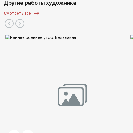
Другие работы художника
Дипломы и награды:
Смотреть все