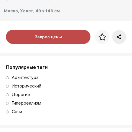
Другие проекты
Масло, Холст, 49 x 146 см
Rakov
Rakov
special
baget
Цена за багет
Запрос цены
art. NA003.1.099
Популярные теги
Архитектура
Исторический
Дорогие
Гиперреализм
Сочи