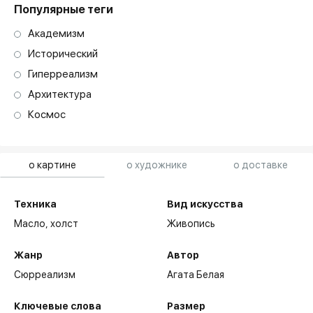
Популярные теги
Академизм
Исторический
Гиперреализм
Архитектура
Космос
о картине
о художнике
о доставке
Техника
Вид искусства
Масло,
холст
Живопись
Жанр
Автор
Сюрреализм
Агата Белая
Ключевые слова
Размер