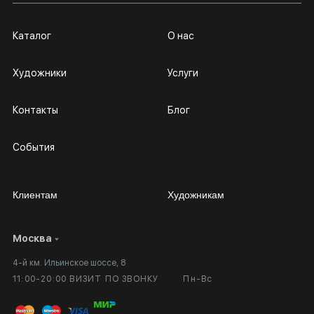
Каталог
О нас
Художники
Услуги
Контакты
Блог
События
Клиентам
Художникам
Москва
Сотрудничество
Личный кабинет
4-й км. Ильинское шоссе, 8
Выставка в галерее
Вопросы и ответы
11:00-20:00 ВИЗИТ ПО ЗВОНКУ
Пн-Вс
Вход в кабинет художника
Оплата и доставка