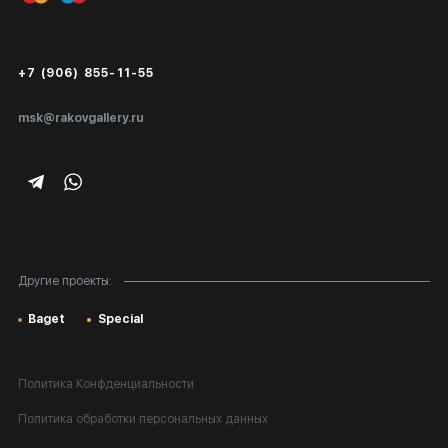
Публичная оферта
Сертификаты подлинности
+7 (906) 855-11-55
Экспертиза/Вывоз за границу
msk@rakovgallery.ru
Подарочные сертификаты
Корпоративным клиентам
Карта сайта
Другие проекты:
Baget
Special
Политика Конфденциальности
Политика обработки персональных данных