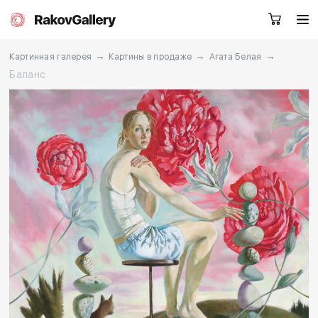
→
→
→
Картинная галерея
Картины в продаже
Агата Белая
Баланс
Москва
Заказать звонок
RU
EN
CN
Каталог
Художники
О нас
Услуги
События
Контакты