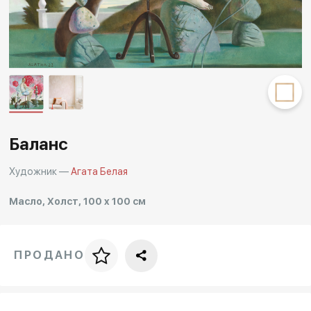
Другие проекты
Rakov
Rakov
special
baget
Баланс
Художник —
Агата Белая
Масло, Холст, 100 x 100 см
ПРОДАНО
Цена за багет
art. NA003.1.099