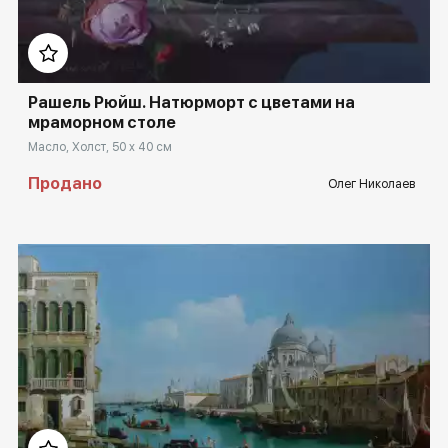
Рашель Рюйш. Натюрморт с цветами на
мраморном столе
Масло, Холст, 50 x 40 см
Продано
Олег Николаев
Домен:
rakovgallery.ru