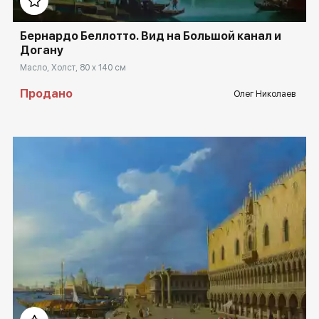
Бернардо Беллотто. Вид на Большой канал и
Догану
Масло, Холст, 80 x 140 см
Продано
Олег Николаев
Домен:
rakovgallery.ru