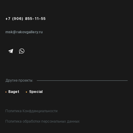
Сертификаты подлинности
+7 (906) 855-11-55
Экспертиза/Вывоз за границу
msk@rakovgallery.ru
Подарочные сертификаты
Корпоративным клиентам
Карта сайта
Другие проекты:
Baget
Special
Политика Конфденциальности
Политика обработки персональных данных