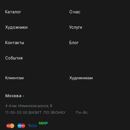
Каталог
О нас
Художники
Услуги
Контакты
Блог
События
Клиентам
Художникам
Москва
Сотрудничество
Личный кабинет
4-й км. Ильинское шоссе, 8
Выставка в галерее
Вопросы и ответы
11:00-20:00 ВИЗИТ ПО ЗВОНКУ
Пн-Вс
Вход в кабинет художника
Оплата и доставка
Публичная оферта