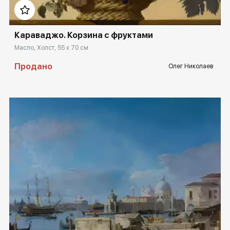
Караваджо. Корзина с фруктами
Масло, Холст, 55 x 70 см
Продано
Олег Николаев
Домен:
rakovgallery.ru