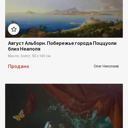
Домен:
rakovgallery.ru
Август Альборн. Побережье города Поццуоли
близ Неаполя
Масло, Холст, 50 x 140 см
Продано
Олег Николаев